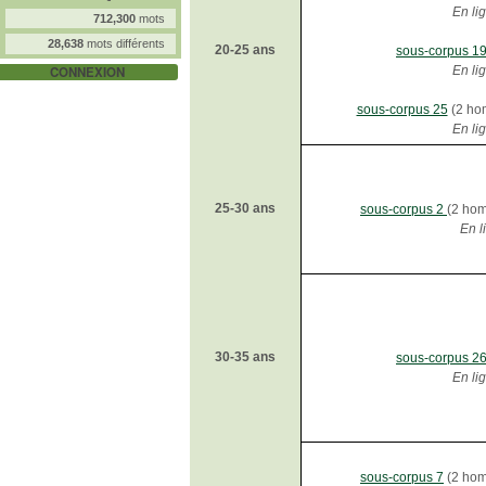
En li
712,300
mots
28,638
mots différents
20-25 ans
sous-corpus 1
CONNEXION
En li
sous-corpus 25
(2 ho
En li
25-30 ans
sous-corpus 2
(2 ho
En l
30-35 ans
sous-corpus 2
En li
sous-corpus 7
(2 hom