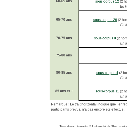
60-65 ans
sous-corpus 12
(2 h
En l
65-70 ans
sous-corpus 29
(2 ho
En l
70-75 ans
sous-corpus 8
(2 hom
En l
75-80 ans
______
80-85 ans
sous-corpus 4
(2 ho
En l
85 ans et +
sous-corpus 11
(2 h
En l
Remarque : Le trait horizontal indique que l’enre
participants prévus, n’a pas encore été effectué.
Tous droits réservés © Université de Sherbrook