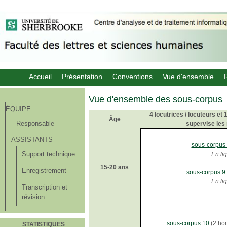
Accueil
Présentation
Conventions
Vue d'ensemble
Vue d'ensemble des sous-corpus
ÉQUIPE
4 locutrices / locuteurs et 1
Âge
Responsable
supervise les
ASSISTANTS
sous-corpus
Support technique
En li
15-20 ans
Enregistrement
sous-corpus 9
En li
Transcription et
révision
sous-corpus 10
(2 ho
STATISTIQUES