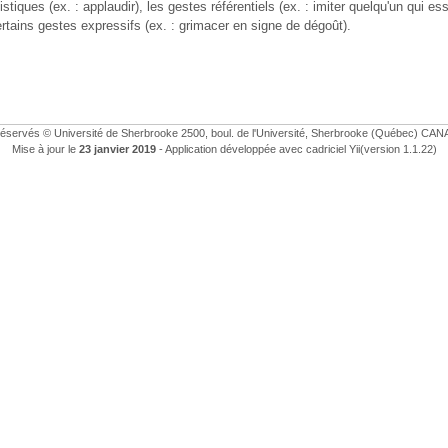
uistiques (ex. : applaudir), les gestes référentiels (ex. : imiter quelqu'un qui e
ertains gestes expressifs (ex. : grimacer en signe de dégoût).
 réservés © Université de Sherbrooke 2500, boul. de l'Université, Sherbrooke (Québec) CA
Mise à jour le
23 janvier 2019
- Application développée avec cadriciel Yii(version 1.1.22)