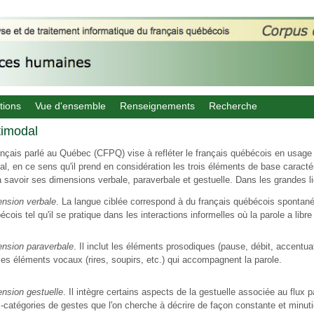
tions
Vue d'ensemble
Renseignements
Recherche
timodal
nçais parlé au Québec (CFPQ) vise à refléter le français québécois en usage d
l, en ce sens qu'il prend en considération les trois éléments de base caractér
à savoir ses dimensions verbale, paraverbale et gestuelle. Dans les grandes l
nsion verbale
.
La langue ciblée correspond à du français québécois spontané, 
écois tel qu'il se pratique dans les interactions informelles où la parole a libr
nsion paraverbale
.
Il inclut les éléments prosodiques (pause, débit, accentuat
les éléments vocaux (rires, soupirs, etc.) qui accompagnent la parole.
nsion gestuelle
.
Il intègre certains aspects de la gestuelle associée au flux p
-catégories de gestes que l'on cherche à décrire de façon constante et minuti