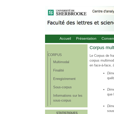
Accueil
Présentation
Conven
Corpus mul
CORPUS
Le Corpus de fra
corpus multimoda
Multimodal
en face-à-face, 
Finalité
Dime
québ
Enregistrement
Sous-corpus
Dime
que 
Informations sur les
sous-corpus
Dime
sous
STATISTIQUES