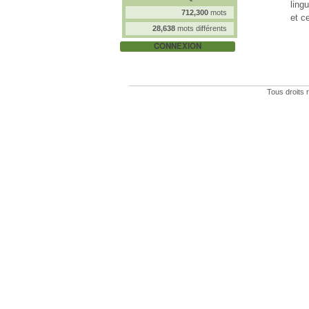
ling
712,300
mots
et c
28,638
mots différents
CONNEXION
Tous droits