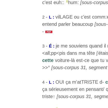
1
c'est euh::
hum:
[sous-corpus
-
vilLAGE ou c'est comm
2
L :
entend parler beaucoup
[sous-
-
-
je me souviens quand il m
3
É :
<all;pp<pis dans ma tête j'ét
cette
voiture-là est-ce que tu v
>>°
[sous-corpus 31, segment 
-
OUI ça m'atTRISTE d-
c
4
L :
ça sérieusement en pensant/ q
triste↑
[sous-corpus 31, segmen