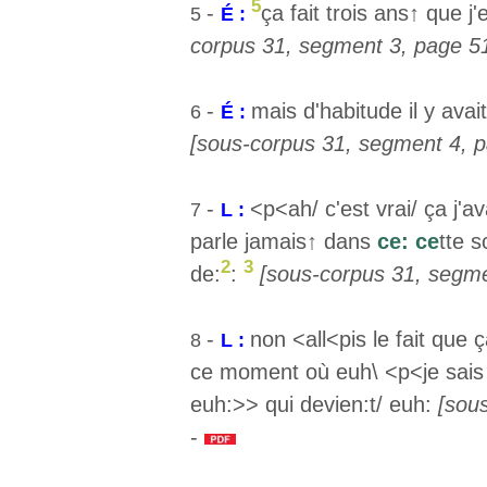
5
-
ça fait trois ans↑ que j
5
É :
corpus 31, segment 3, page 51
-
mais d'habitude il y av
6
É :
[sous-corpus 31, segment 4, p
-
<p<ah/ c'est vrai/ ça j'a
7
L :
parle jamais↑ dans
ce: ce
tte s
2
3
de:
:
[sous-corpus 31, segme
-
non <all<pis le fait que ç
8
L :
ce moment où euh\ <p<je sai
euh:>> qui devien:t/ euh:
[sou
-