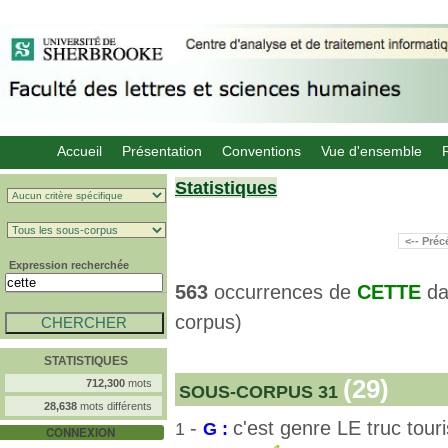
Accueil
Présentation
Conventions
Vue d'ensemble
Statistiques
<-- Pré
Expression recherchée
563
occurrences de
CETTE
d
corpus)
STATISTIQUES
(29)
712,300
mots
SOUS-CORPUS 31
28,638
mots différents
-
c'est genre LE truc tour
1
G :
CONNEXION