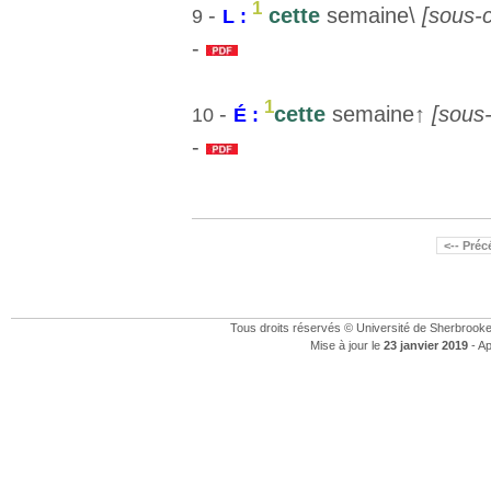
1
-
cette
semaine\
[sous-
9
L :
-
1
-
cette
semaine↑
[sous
10
É :
-
<-- Pré
Tous droits réservés © Université de Sherbrook
Mise à jour le
23 janvier 2019
- Ap