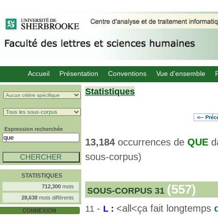
Accueil
Présentation
Conventions
Vue d'ensemble
Statistiques
<-- Pré
Expression recherchée
13,184
occurrences de
QUE
d
sous-corpus)
STATISTIQUES
(557)
712,300
mots
SOUS-CORPUS 31
28,638
mots différents
-
<all<ça fait longtemps
11
L :
CONNEXION