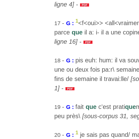
ligne 4]
-
1
-
<f<oui>> <all<vraiment
17
G :
parce
que
il a: i- il a une copi
ligne 16]
-
-
pis euh: hum: il va souve
18
G :
une ou deux fois pa:r\ semain
fins de semaine il travai:lle/
[s
1]
-
-
fait
que
c'est prati
que
m
19
G :
peu près\
[sous-corpus 31, seg
1
-
je sais pas quand/ mai
20
G :