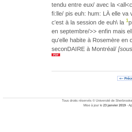
tendu entre eux/ avec la <all<
fi:lle/ pis euh: hum: LÀ elle va 
1
c'est à la session de euh\ la
p
en septembre/>> enfin mais elle
qu'elle habite à Rosemère e
seconDAIRE à Montréal/
[sous
<-- Pré
Tous droits réservés © Université de Sherbrook
Mise à jour le
23 janvier 2019
- Ap