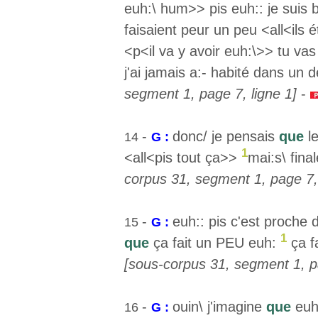
euh:\ hum>> pis euh:: je suis b
faisaient peur un peu <all<ils
<p<il va y avoir euh:\>> tu vas
j'ai jamais a:- habité dans un
segment 1, page 7, ligne 1]
-
-
donc/ je pensais
que
le
14
G :
1
<all<pis tout ça>>
mai:s\ fin
corpus 31, segment 1, page 7, 
-
euh:: pis c'est proche 
15
G :
1
que
ça fait un PEU euh:
ça f
[sous-corpus 31, segment 1, pa
-
ouin\ j'imagine
que
euh
16
G :