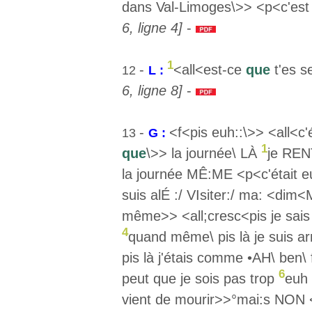
dans Val-Limoges\>> <p<c'es
6, ligne 4]
-
1
-
<all<est-ce
que
t'es s
12
L :
6, ligne 8]
-
-
<f<pis euh::\>> <all<c'
13
G :
1
que
\>> la journée\ LÀ
je REN
la journée MÊ:ME <p<c'était e
suis alÉ :/ VIsiter:/ ma: <dim<
même>> <all;cresc<pis je sai
4
quand même\ pis là je suis ar
pis là j'étais comme •AH\ ben\ f
6
peut que je sois pas trop
euh
vient de mourir>>°mai:s NON 