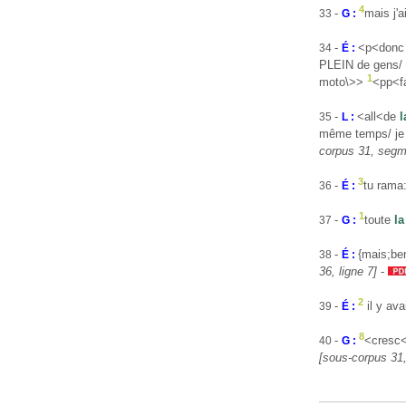
4
-
mais j'
33
G :
-
<p<donc
34
É :
PLEIN de gens/ 
1
moto\>>
<pp<f
-
<all<de
l
35
L :
même temps/ je 
corpus 31, segme
3
-
tu rama
36
É :
1
-
toute
la
37
G :
-
{mais;be
38
É :
36, ligne 7]
-
2
-
il y ava
39
É :
8
-
<cresc<
40
G :
[sous-corpus 31,