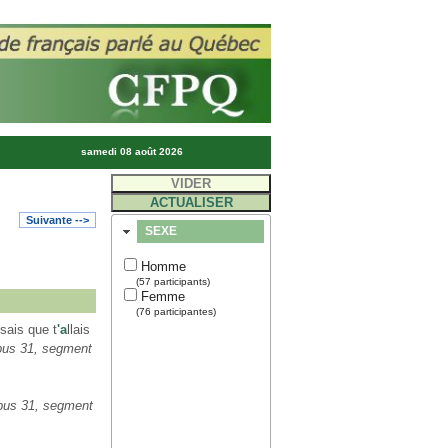
samedi 08 août 2026
Suivante -->
SEXE
Homme
(57 participants)
Femme
(76 participantes)
sais que t
'a
llais
pus 31, segment
pus 31, segment