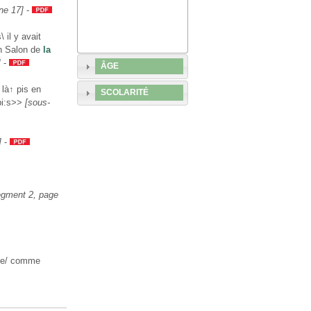
ne 17]
-
\ il y avait
un Salon de
la
]
-
ÂGE
là↑ pis en
SCOLARITÉ
pi:s>>
[sous-
]
-
egment 2, page
que/ comme