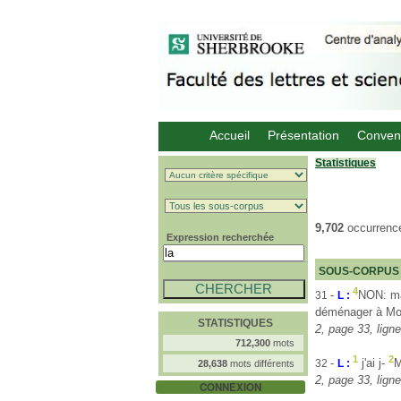
Accueil
Présentation
Conven
Statistiques
9,702
occurrenc
Expression recherchée
SOUS-CORPUS
4
-
NON: ma
31
L :
déménager à Mo
STATISTIQUES
2, page 33, ligne
712,300
mots
1
2
-
j'ai j-
28,638
mots différents
32
L :
2, page 33, ligne
CONNEXION