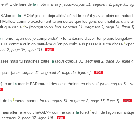
ai enVIE de faire de
la
moto mai:s\ j-
[sous-corpus 31, segment 2, page 33, lig
 SAlon de
la
- MOto/ je suis déjà allée/ c'était le fun/ il y avait plein de motards
HAbillés/ comme exactement tu penserais que les gens sont habillés dans 
2
ait que ça va
p- {moto;auto}>>
[sous-corpus 31, segment 2, page 34, ligne 1
a
même façon que je comprends/>> le fantasme d'avoir ton propre bungalow↑ 
1
suis comme ouin on peut-être qu'on pourrai:t euh passer à autre chose
<p<
nt 2, page 35, ligne 11]
-
:sses mais tu imagines toute
la
[sous-corpus 31, segment 2, page 36, ligne 4
quoi↑
[sous-corpus 31, segment 2, page 36, ligne 6]
-
n} toute
la
merde PARtout/ si des gens étaient en cheval/
[sous-corpus 31, s
3
it de
la
merde partout
[sous-corpus 31, segment 2, page 37, ligne 3]
-
9
mais aller faire du cheVAL>> comme dans
la
forê:t
euh: de façon romanti
 segment 2, page 37, ligne 10]
-