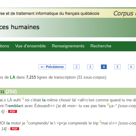
tions
Vue d'ensemble
Renseignements
Recherche
<-- Précédente
2
3
4
5
6
es de
LA
dans
7,215
lignes de transcription (31 sous-corpus)
(250)
 31
5
i:s LÀ euh\
toi c'était
la
même chose/ là/ <all<c'est comme quand tu me di
6
nt-Tr
embla
nt avec Édouard\>> j'ai dit •non↑ tu vas pas faire
ça↑°
[sous-cor
 6]
-
3
5
MOI
la
moto/ je
comprends/ le:\ <p<je comprends le trip
mai:s\>>
[sous-cor
 14]
-