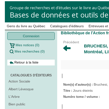
Groupe de recherches et d’études sur le livre au Québ
Bases de données et outils d
Gens du livre au Québec
Catalogues d'éditeurs
Entrevues et
Bibliothèque de l'Action f
Connexion
Précédent
Mes notices
(
0
)
BRUCHESI,
Mes recherches
(
0
)
Montréal, Li
Retour à la liste
CATALOGUES D'ÉDITEURS
Action Sociale
Bruchesi,
Nom(s) d'auteur(s) :
Albert Lévesque
Jours éteints
Titre :
L'Arbre
Numéro tome / volume :
Bien public