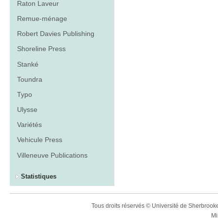
Raton Laveur
Remue-ménage
Robert Davies Publishing
Shoreline Press
Stanké
Toundra
Typo
Ulysse
Variétés
Vehicule Press
Villeneuve Publications
Statistiques
Tous droits réservés © Université de Sherbroo
Mi