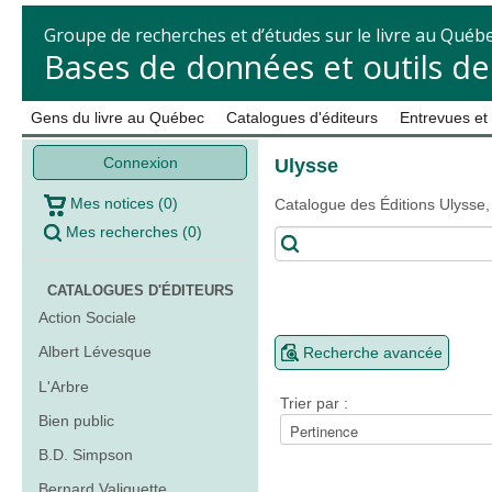
Groupe de recherches et d’études sur le livre au Québ
Bases de données et outils d
Gens du livre au Québec
Catalogues d'éditeurs
Entrevues et
Connexion
Ulysse
Mes notices
(
0
)
Catalogue des Éditions Ulysse,
Mes recherches
(
0
)
CATALOGUES D'ÉDITEURS
Action Sociale
Albert Lévesque
Recherche avancée
L'Arbre
Trier par :
Bien public
B.D. Simpson
Bernard Valiquette