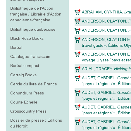
Bibliothèque de l'Action
ABRAHAM, CYNTHIA
.
Ixt
française / Librairie d'Action
canadienne-française
ANDERSON, CLAYTON
.
P
Bibliothèque québécoise
ANDERSON, CLAYTON
.
P
Black Rose Books
ANDERSON, CLAYTON 
travel guide», Éditions Ul
Boréal
ANDERSON, CLAYTON 
Catalogue franciscain
voyage Ulysse "pays et rég
Boréal compact
ARIAL, TRACEY
.
Hicking i
Carraig Books
AUDET, GABRIEL
.
Gaspési
"pays et régions"», Éditio
Cercle du livre de France
AUDET, GABRIEL
.
Gaspési
Conundrum Press
"pays et régions"», Éditio
Courte Échelle
AUDET, GABRIEL
.
Gaspési
Crosscountry Press
"pays et régions"», Éditio
Dossier de presse : Éditions
AUDET, GABRIEL
.
Gaspési
du Noroît
"pays et régions"», Éditio