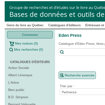
Groupe de recherches et d’études sur le livre au Québ
Bases de données et outils d
Gens du livre au Québec
Catalogues d'éditeurs
Entrevues et
Connexion
Eden Press
Mes notices
(
0
)
Catalogue d'Eden Press, titres
Mes recherches
(
0
)
CATALOGUES D'ÉDITEURS
Action Sociale
Albert Lévesque
Recherche avancée
L'Arbre
Trier par :
Bien public
B.D. Simpson
Bernard Valiquette