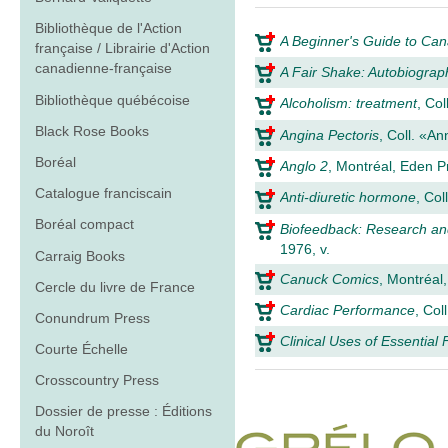
Bibliothèque de l'Action
A Beginner's Guide to Ca
française / Librairie d'Action
canadienne-française
A Fair Shake: Autobiogra
Bibliothèque québécoise
Alcoholism: treatment
, Co
Black Rose Books
Angina Pectoris
, Coll. «A
Boréal
Anglo 2
, Montréal, Eden P
Catalogue franciscain
Anti-diuretic hormone
, Co
Boréal compact
Biofeedback: Research a
1976, v.
Carraig Books
Canuck Comics
, Montréal
Cercle du livre de France
Cardiac Performance
, Col
Conundrum Press
Clinical Uses of Essential 
Courte Échelle
Crosscountry Press
Dossier de presse : Éditions
du Noroît