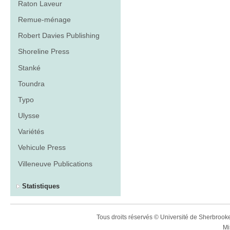
Raton Laveur
Remue-ménage
Robert Davies Publishing
Shoreline Press
Stanké
Toundra
Typo
Ulysse
Variétés
Vehicule Press
Villeneuve Publications
Statistiques
Tous droits réservés © Université de Sherbroo
Mi