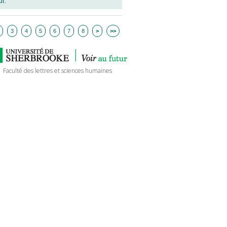
ul.
3
4
5
6
7
8
>
>>
Faculté des lettres et sciences humaines