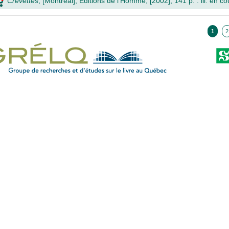
Crevettes
, [Montréal], Éditions de l'Homme, [2002], 141 p. : ill. en co
1
2