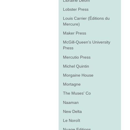
Librairie Déom
Lobster Press
Louis Carrier (Éditions du
Mercure)
Maker Press
McGill-Queen's University
Press
Mercutio Press
Michel Quintin
Morgaine House
Mortagne
The Muses' Co
Naaman
New Delta
Le Noroît
Nuage Editions