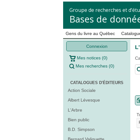
Groupe de recherches et d’étu
Bases de donnée
Gens du livre au Québec
Catalogue
Connexion
L
Mes notices
(
0
)
Ca
Mes recherches
(
0
)
CATALOGUES D'ÉDITEURS
Action Sociale
Albert Lévesque
L'Arbre
T
Bien public
B.D. Simpson
Bernard Valiquette