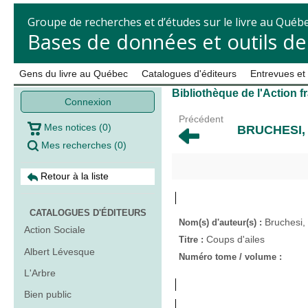
Groupe de recherches et d’études sur le livre au Québ
Bases de données et outils d
Gens du livre au Québec
Catalogues d'éditeurs
Entrevues et
Bibliothèque de l'Action f
Connexion
Précédent
Mes notices
(
0
)
BRUCHESI,
Mes recherches
(
0
)
Retour à la liste
CATALOGUES D'ÉDITEURS
Bruchesi,
Nom(s) d'auteur(s) :
Action Sociale
Coups d'ailes
Titre :
Albert Lévesque
Numéro tome / volume :
L'Arbre
Bien public