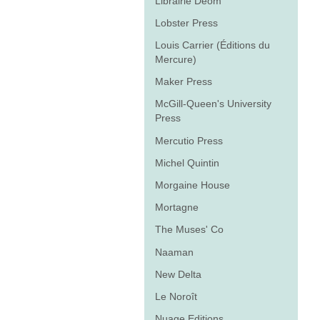
Librairie Déom
Lobster Press
Louis Carrier (Éditions du
Mercure)
Maker Press
McGill-Queen's University
Press
Mercutio Press
Michel Quintin
Morgaine House
Mortagne
The Muses' Co
Naaman
New Delta
Le Noroît
Nuage Editions