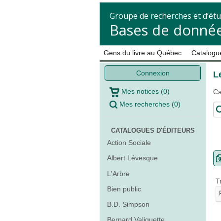
Groupe de recherches et d’étu
Bases de donnée
Gens du livre au Québec
Catalogue
Connexion
L
Mes notices
(
0
)
Ca
Mes recherches
(
0
)
CATALOGUES D'ÉDITEURS
Action Sociale
Albert Lévesque
L'Arbre
T
Bien public
B.D. Simpson
Bernard Valiquette