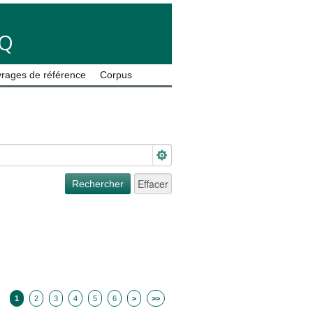
LQ
rages de référence
Corpus
1
2
3
4
5
6
>
>>