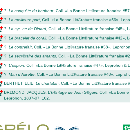
?
.
La conqu°te du bonheur
, Coll. «La Bonne Litt®rature fran­aise 
?
.
La meilleure part
, Coll. «La Bonne Litt®rature fran­aise #56», Le
?
.
La syr¯ne de Dinard
, Coll. «La Bonne Litt®rature fran­aise #45»
?
.
Le bracelet de corail
, Coll. «La Bonne Litt®rature fran­aise #42»
?
.
Le contrefait
, Coll. «La Bonne Litt®rature fran­aise #58», Leproh
?
.
Le secr®taire des amants
, Coll. «La Bonne Litt®rature fran­aise
?
.
L'espion
, Coll. «La Bonne Litt®rature fran­aise #47», Leprohon &
?
.
Mari d'Aurette
, Coll. «La Bonne Litt®rature fran­aise #48», Lepr
BERTHET, ELIE
.
Le charlatan
, Coll. «La Bonne Litt®rature fran­ais
BR£MOND, JACQUES
.
L'h®ritage de Jean S®guin
, Coll. «La Bonne
Leprohon, 1897-07, 102.