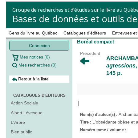
Groupe de recherches et d’études sur le livre au Québ
Bases de données et outils d
Gens du livre au Québec
Catalogues d'éditeurs
Entrevues et
Boréal compact
Connexion
Précédent
Mes notices
(
0
)
ARCHAMBAU
Mes recherches
(
0
)
agressions
145 p.
Retour à la liste
CATALOGUES D'ÉDITEURS
Action Sociale
Albert Lévesque
Archambau
Nom(s) d'auteur(s) :
L'obsédante obèse et a
L'Arbre
Titre :
Numéro tome / volume :
Bien public