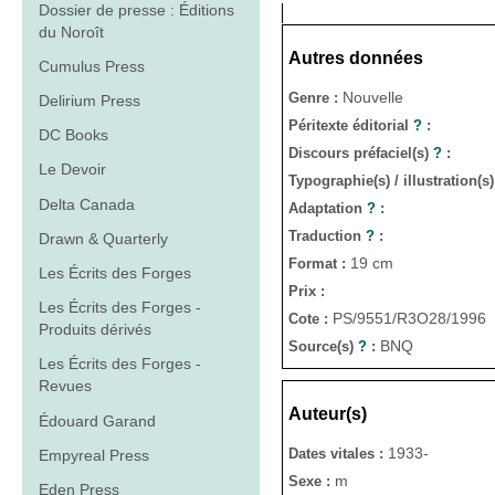
Dossier de presse : Éditions
du Noroît
Autres données
Cumulus Press
Nouvelle
Genre :
Delirium Press
Péritexte éditorial
?
:
DC Books
Discours préfaciel(s)
?
:
Le Devoir
Typographie(s) / illustration(s
Delta Canada
Adaptation
?
:
Traduction
?
:
Drawn & Quarterly
19 cm
Format :
Les Écrits des Forges
Prix :
Les Écrits des Forges -
PS/9551/R3O28/1996
Cote :
Produits dérivés
BNQ
Source(s)
?
:
Les Écrits des Forges -
Revues
Auteur(s)
Édouard Garand
1933-
Dates vitales :
Empyreal Press
m
Sexe :
Eden Press