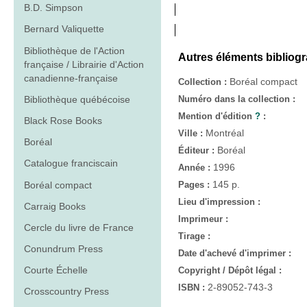
B.D. Simpson
Bernard Valiquette
Bibliothèque de l'Action
Autres éléments bibliog
française / Librairie d'Action
canadienne-française
Boréal compact
Collection :
Bibliothèque québécoise
Numéro dans la collection :
Mention d'édition
?
:
Black Rose Books
Montréal
Ville :
Boréal
Boréal
Éditeur :
Catalogue franciscain
1996
Année :
145 p.
Boréal compact
Pages :
Lieu d'impression :
Carraig Books
Imprimeur :
Cercle du livre de France
Tirage :
Conundrum Press
Date d'achevé d'imprimer :
Courte Échelle
Copyright / Dépôt légal :
2-89052-743-3
ISBN :
Crosscountry Press