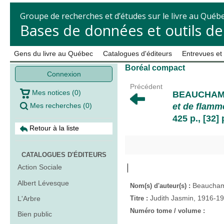
Groupe de recherches et d’études sur le livre au Québ
Bases de données et outils d
Gens du livre au Québec
Catalogues d'éditeurs
Entrevues et
Boréal compact
Connexion
Précédent
Mes notices
(
0
)
BEAUCHAM
Mes recherches
(
0
)
et de flamm
425 p., [32] p
Retour à la liste
CATALOGUES D'ÉDITEURS
Action Sociale
Albert Lévesque
Beaucham
Nom(s) d'auteur(s) :
Judith Jasmin, 1916-19
L'Arbre
Titre :
Numéro tome / volume :
Bien public