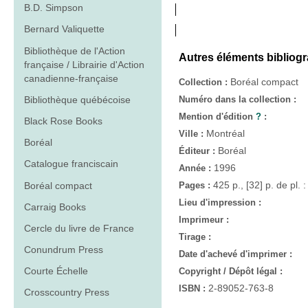
B.D. Simpson
Bernard Valiquette
Bibliothèque de l'Action
Autres éléments bibliog
française / Librairie d'Action
canadienne-française
Boréal compact
Collection :
Bibliothèque québécoise
Numéro dans la collection :
Mention d'édition
?
:
Black Rose Books
Montréal
Ville :
Boréal
Boréal
Éditeur :
Catalogue franciscain
1996
Année :
425 p., [32] p. de pl. : i
Boréal compact
Pages :
Lieu d'impression :
Carraig Books
Imprimeur :
Cercle du livre de France
Tirage :
Conundrum Press
Date d'achevé d'imprimer :
Courte Échelle
Copyright / Dépôt légal :
2-89052-763-8
ISBN :
Crosscountry Press