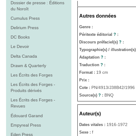
Dossier de presse : Éditions
du Noroît
Autres données
Cumulus Press
Genre :
Delirium Press
Péritexte éditorial
?
:
DC Books
Discours préfaciel(s)
?
:
Le Devoir
Typographie(s) / illustration(s
Delta Canada
Adaptation
?
:
Traduction
?
:
Drawn & Quarterly
19 cm
Format :
Les Écrits des Forges
Prix :
Les Écrits des Forges -
PN/4913/J38B42/1996
Cote :
Produits dérivés
BNQ
Source(s)
?
:
Les Écrits des Forges -
Revues
Auteur(s)
Édouard Garand
1916-1972
Dates vitales :
Empyreal Press
f
Sexe :
Eden Press