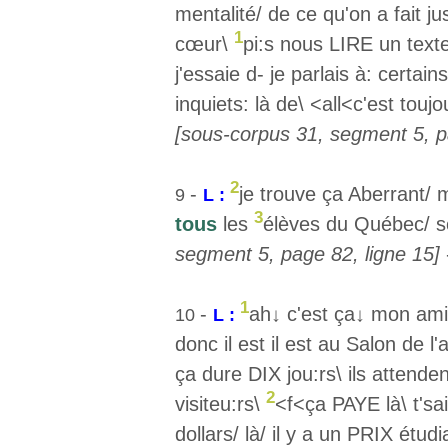
mentalité/ de ce qu'on a fait j
1
cœur\
pi:s nous LIRE un texte/
j'essaie d- je parlais à: certai
inquiets: là de\ <all<c'est to
[sous-corpus 31, segment 5, p
2
-
je trouve ça Aberrant/
9
L :
3
tous
les
élèves du Québec/ 
segment 5, page 82, ligne 15]
1
-
ah↓ c'est ça↓ mon ami 
10
L :
donc il est il est au Salon de l
ça dure DIX jou:rs\ ils attende
2
visiteu:rs\
<f<ça PAYE là\ t'sai
dollars/ là/ il y a un PRIX étudi