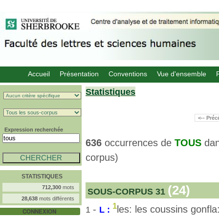
Accueil
Présentation
Conventions
Vue d'ensemble
Statistiques
<-- Pré
Expression recherchée
636
occurrences de
TOUS
da
corpus)
STATISTIQUES
(24)
712,300
mots
SOUS-CORPUS 31
28,638
mots différents
1
-
les: les coussins gonfla
1
L :
CONNEXION