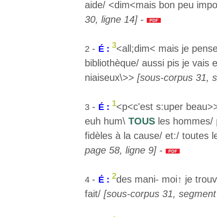
aide/ <dim<mais bon peu imp
30, ligne 14]
-
3
-
<all;dim< mais je pens
2
É :
bibliothèque/ aussi pis je vais
niaiseux\>>
[sous-corpus 31, s
1
-
<p<c'est s:uper beau>>
3
É :
euh hum\
TOUS
les hommes/ 
fidèles à la cause/ et:/ toutes 
page 58, ligne 9]
-
2
-
des mani- moi↑ je trouv
4
É :
fait/
[sous-corpus 31, segment 