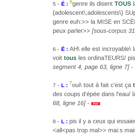
6
-
genre ils disent
TOUS
l
5
É :
{adolescent\;adolescents\} 
genre euh:>> la MISE en SCÈ
peux parler>>
[sous-corpus 31
-
AH\ elle est incroyable\
6
É :
voit
tous
les ordinaTEURS/ pis
segment 4, page 63, ligne 7]
-
7
-
oui\ tout à fait c'est ça
7
L :
des coups d'épée dans l'eau/ l
68, ligne 16]
-
-
pis il y a ceux qui essai
8
L :
<all<pas trop mal>> mai:s mais