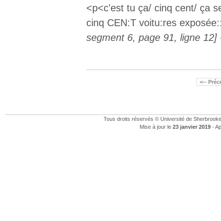
<p<c'est tu ça/ cinq cent/ ça 
cinq CEN:T voitu:res exposée::
segment 6, page 91, ligne 12]
<-- Pré
Tous droits réservés © Université de Sherbrook
Mise à jour le
23 janvier 2019
- Ap