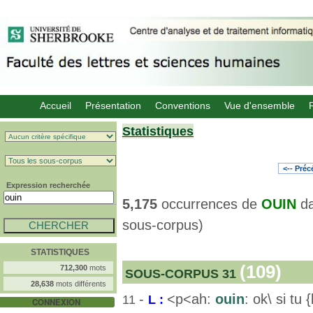
Accueil
Présentation
Conventions
Vue d'ensemble
Statistiques
<-- Pré
Expression recherchée
5,175
occurrences de
OUIN
d
sous-corpus)
STATISTIQUES
(109)
712,300
mots
SOUS-CORPUS 31
28,638
mots différents
-
<p<ah:
ouin
: ok\ si tu
11
L :
CONNEXION