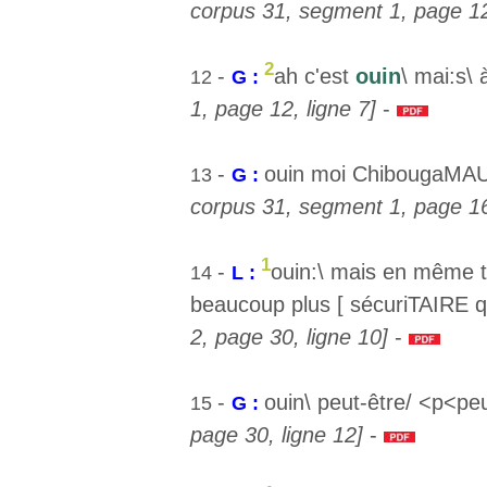
corpus 31, segment 1, page 12,
2
-
ah c'est
ouin
\ mai:s\
12
G :
1, page 12, ligne 7]
-
-
ouin moi ChibougaMAU
13
G :
corpus 31, segment 1, page 16,
1
-
ouin:\ mais en même t
14
L :
beaucoup plus [ sécuriTAIRE qu
2, page 30, ligne 10]
-
-
ouin\ peut-être/ <p<pe
15
G :
page 30, ligne 12]
-