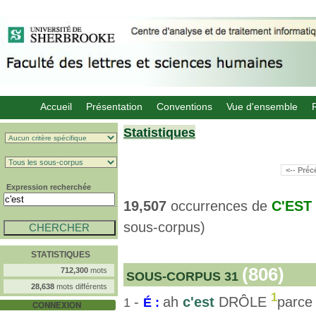
Accueil
Présentation
Conventions
Vue d'ensemble
Statistiques
<-- Pré
Expression recherchée
19,507
occurrences de
C'EST
sous-corpus)
STATISTIQUES
(806)
712,300
mots
SOUS-CORPUS 31
28,638
mots différents
1
-
ah
c'est
DRÔLE
parce 
1
É :
CONNEXION