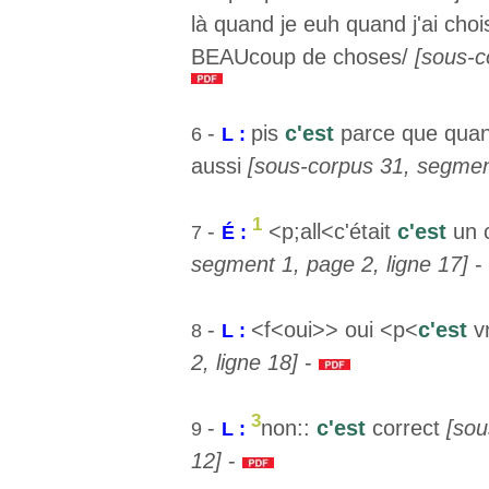
là quand je euh quand j'ai chois
BEAUcoup de choses/
[sous-c
-
pis
c'est
parce que quan
6
L :
aussi
[sous-corpus 31, segment
1
-
<p;all<c'était
c'est
un 
7
É :
segment 1, page 2, ligne 17]
-
-
<f<oui>> oui <p<
c'est
v
8
L :
2, ligne 18]
-
3
-
non::
c'est
correct
[sou
9
L :
12]
-