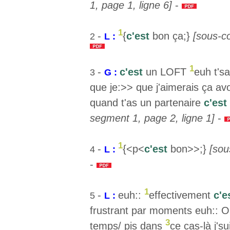
1, page 1, ligne 6]
-
1
-
{
c'est
bon ça;}
[sous-c
2
L :
1
-
c'est
un LOFT
euh t's
3
G :
que je:>> que j'aimerais ça avoi
quand t'as un partenaire
c'est
segment 1, page 2, ligne 1]
-
1
-
{<p<
c'est
bon>>;}
[sou
4
L :
-
1
-
euh::
effectivement
c'e
5
L :
frustrant par moments euh:: OUI
3
temps/ pis dans
ce cas-là j'su