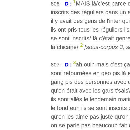
1
-
MAIS là/c'est parce q
806
D :
inscrits des réguliers dans un
il y avait des gens de l'inter qu
ils ont pris tous les réguliers il
se sont inscrits/ là c'était genr
2
la chicane\
[sous-corpus 3, s
3
-
ah ouin mais c'est ça
807
D :
sont retournées en géo pis là e
gang pis des personnes avec qu
qu'on était avec les gars t'sai
ils sont allés le lendemain mati
le fond euh ils se sont inscrits 
qu'on les aime pas juste qu'on
on se parle pas beaucoup fait