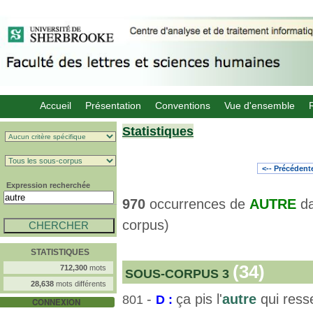
Accueil
Présentation
Conventions
Vue d'ensemble
Statistiques
<-- Précédent
Expression recherchée
970
occurrences de
AUTRE
d
corpus)
STATISTIQUES
(34)
712,300
mots
SOUS-CORPUS 3
28,638
mots différents
-
ça pis l'
autre
qui ress
801
D :
CONNEXION