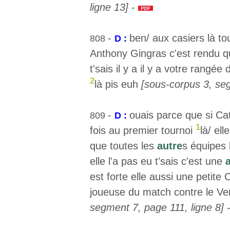
ligne 13]
-
-
ben/ aux casiers là t
808
D :
Anthony Gingras c'est rendu que
t'sais il y a il y a votre rangée 
2
là pis euh
[sous-corpus 3, seg
-
ouais parce que si Cat
809
D :
1
fois au premier tournoi
là/ el
que toutes les
autre
s équipes
elle l'a pas eu t'sais c'est une
est forte elle aussi une petite 
joueuse du match contre le Ver
segment 7, page 111, ligne 8]