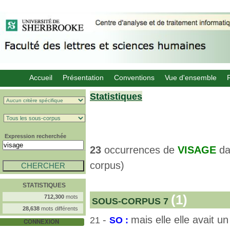
Accueil
Présentation
Conventions
Vue d'ensemble
Statistiques
Expression recherchée
23
occurrences de
VISAGE
d
corpus)
STATISTIQUES
(1)
712,300
mots
SOUS-CORPUS 7
28,638
mots différents
-
mais elle elle avait u
21
SO :
CONNEXION