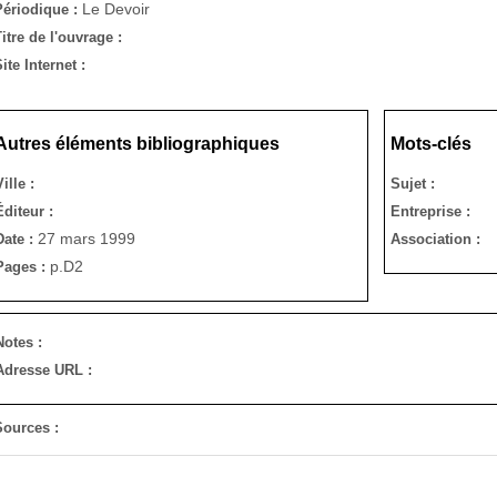
Le Devoir
Périodique :
itre de l'ouvrage :
ite Internet :
Autres éléments bibliographiques
Mots-clés
Ville :
Sujet :
Éditeur :
Entreprise :
27 mars 1999
Date :
Association :
p.D2
Pages :
Notes :
Adresse URL :
Sources :