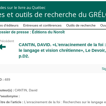
des sur le livre au Québec
s et outils de recherche du GRÉ
s d'éditeurs
Entrevues et conférences
Outils de recherche
Ouv
ssier de presse : Éditions du Noroît
Précédent
CANTIN, DAVID
. «L'enracinement de la foi
le langage et vision chrétienne»,
Le Devoir
p.D2.
Si
489
ID :
CANTIN, David
Auteur(s) :
Pseudonyme :
L'enracinement de la foi : Recherches sur le langage e
itre de l'article :