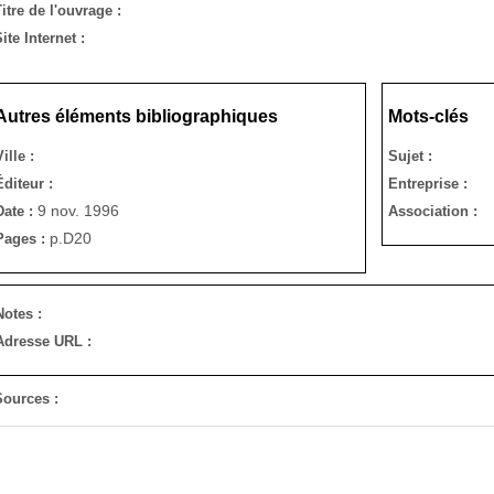
itre de l'ouvrage :
ite Internet :
Autres éléments bibliographiques
Mots-clés
Ville :
Sujet :
Éditeur :
Entreprise :
9 nov. 1996
Date :
Association :
p.D20
Pages :
Notes :
Adresse URL :
Sources :