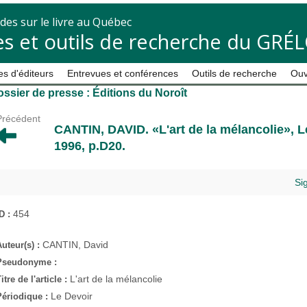
des sur le livre au Québec
s et outils de recherche du GRÉ
s d'éditeurs
Entrevues et conférences
Outils de recherche
Ouv
ssier de presse : Éditions du Noroît
Précédent
CANTIN, DAVID
. «L'art de la mélancolie»,
L
1996, p.D20.
Si
454
ID :
CANTIN, David
Auteur(s) :
Pseudonyme :
L'art de la mélancolie
itre de l'article :
Le Devoir
Périodique :