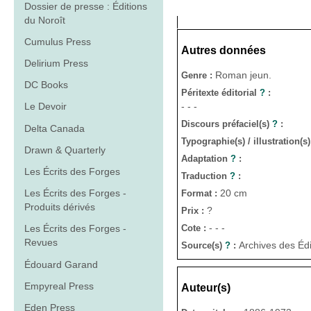
Dossier de presse : Éditions
du Noroît
Cumulus Press
Autres données
Delirium Press
Roman jeun.
Genre :
DC Books
Péritexte éditorial
?
:
- - -
Le Devoir
Discours préfaciel(s)
?
:
Delta Canada
Typographie(s) / illustration(s
Drawn & Quarterly
Adaptation
?
:
Les Écrits des Forges
Traduction
?
:
20 cm
Les Écrits des Forges -
Format :
Produits dérivés
?
Prix :
- - -
Cote :
Les Écrits des Forges -
Revues
Archives des Éd
Source(s)
?
:
Édouard Garand
Empyreal Press
Auteur(s)
Eden Press