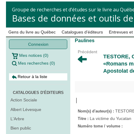
Groupe de recherches et d’études sur le livre au Québ
Bases de données et outils d
Gens du livre au Québec
Catalogues d'éditeurs
Entrevues et
Paulines
Connexion
Précédent
Mes notices
(
0
)
TESTORE, C
Mes recherches
(
0
)
«Romans mis
Apostolat de
Retour à la liste
CATALOGUES D'ÉDITEURS
Action Sociale
Albert Lévesque
TESTORE,
Nom(s) d'auteur(s) :
La victime du Yucatan
L'Arbre
Titre :
Numéro tome / volume :
Bien public