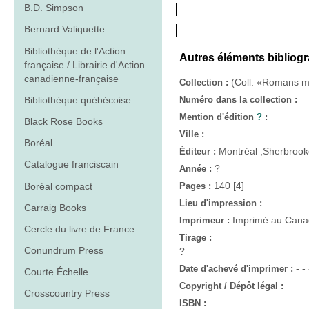
B.D. Simpson
Bernard Valiquette
Bibliothèque de l'Action
Autres éléments bibliog
française / Librairie d'Action
canadienne-française
(Coll. «Romans mi
Collection :
Bibliothèque québécoise
Numéro dans la collection :
Mention d'édition
?
:
Black Rose Books
Ville :
Boréal
Montréal ;Sherbrooke
Éditeur :
Catalogue franciscain
?
Année :
140 [4]
Boréal compact
Pages :
Lieu d'impression :
Carraig Books
Imprimé au Can
Imprimeur :
Cercle du livre de France
Tirage :
Conundrum Press
?
- - 
Date d'achevé d'imprimer :
Courte Échelle
Copyright / Dépôt légal :
Crosscountry Press
ISBN :