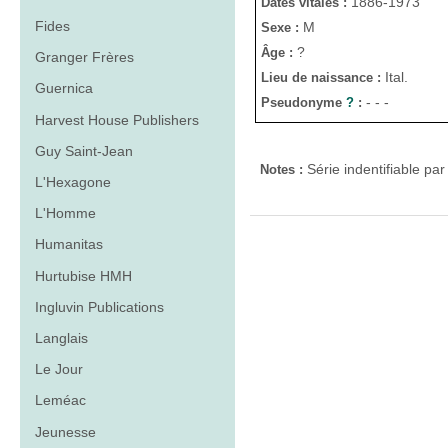
1886-1973
Dates vitales :
Fides
M
Sexe :
?
Âge :
Granger Frères
Ital.
Lieu de naissance :
Guernica
- - -
Pseudonyme
?
:
Harvest House Publishers
Guy Saint-Jean
Série indentifiable pa
Notes :
L'Hexagone
L'Homme
Humanitas
Hurtubise HMH
Ingluvin Publications
Langlais
Le Jour
Leméac
Jeunesse