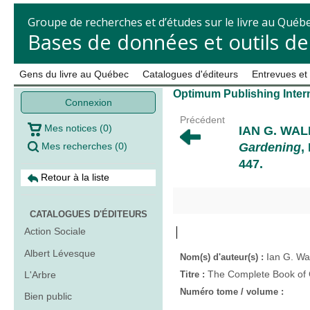
Groupe de recherches et d’études sur le livre au Québ
Bases de données et outils d
Gens du livre au Québec
Catalogues d'éditeurs
Entrevues et
Optimum Publishing Inter
Connexion
Précédent
Mes notices
(
0
)
IAN G. WAL
Mes recherches
(
0
)
Gardening
,
447.
Retour à la liste
CATALOGUES D'ÉDITEURS
Action Sociale
Albert Lévesque
Ian G. Wa
Nom(s) d'auteur(s) :
The Complete Book of
L'Arbre
Titre :
Numéro tome / volume :
Bien public