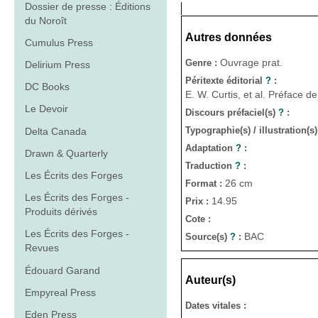
Dossier de presse : Éditions
du Noroît
Autres données
Cumulus Press
Ouvrage prat.
Genre :
Delirium Press
Péritexte éditorial
?
:
DC Books
E. W. Curtis, et al. Préface 
Le Devoir
Discours préfaciel(s)
?
:
Typographie(s) / illustration(s
Delta Canada
Adaptation
?
:
Drawn & Quarterly
Traduction
?
:
Les Écrits des Forges
26 cm
Format :
Les Écrits des Forges -
14.95
Prix :
Produits dérivés
Cote :
Les Écrits des Forges -
BAC
Source(s)
?
:
Revues
Édouard Garand
Auteur(s)
Empyreal Press
Dates vitales :
Eden Press