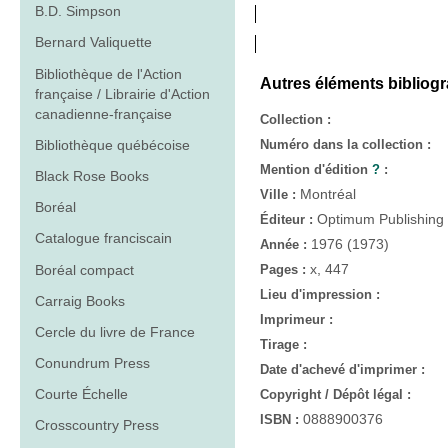
B.D. Simpson
Bernard Valiquette
Bibliothèque de l'Action
Autres éléments bibliog
française / Librairie d'Action
canadienne-française
Collection :
Bibliothèque québécoise
Numéro dans la collection :
Mention d'édition
?
:
Black Rose Books
Montréal
Ville :
Boréal
Optimum Publishing
Éditeur :
Catalogue franciscain
1976 (1973)
Année :
x, 447
Boréal compact
Pages :
Lieu d'impression :
Carraig Books
Imprimeur :
Cercle du livre de France
Tirage :
Conundrum Press
Date d'achevé d'imprimer :
Courte Échelle
Copyright / Dépôt légal :
0888900376
ISBN :
Crosscountry Press