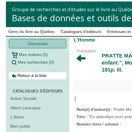
Groupe de recherches et d’études sur le livre au Québ
Bases de données et outils d
Gens du livre au Québec
Catalogues d'éditeurs
Entrevues et
L'Homme
Connexion
Précédent
Mes notices
(
0
)
PRATTE MA
Mes recherches
(
0
)
enfant."
, Mo
191p. ill.
Retour à la liste
CATALOGUES D'ÉDITEURS
Action Sociale
Albert Lévesque
Pratte Ma
Nom(s) d'auteur(s) :
"En attendant mon enfa
L'Arbre
Titre :
Numéro tome / volume :
Bien public