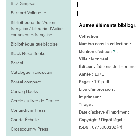
B.D. Simpson
Bernard Valiquette
Bibliothèque de l'Action
Autres éléments bibliog
française / Librairie d'Action
canadienne-française
Collection :
Bibliothèque québécoise
Numéro dans la collection :
Mention d'édition
?
:
Black Rose Books
Montréal
Ville :
Boréal
Éditions de l'Homme
Éditeur :
Catalogue franciscain
1971
Année :
191p. ill.
Boréal compact
Pages :
Lieu d'impression :
Carraig Books
Imprimeur :
Cercle du livre de France
Tirage :
Conundrum Press
Date d'achevé d'imprimer :
Courte Échelle
Copyright / Dépôt légal :
0775903132
ISBN :
Crosscountry Press