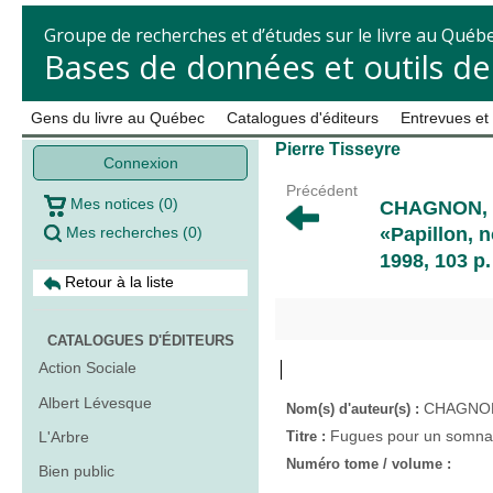
Groupe de recherches et d’études sur le livre au Québ
Bases de données et outils d
Gens du livre au Québec
Catalogues d'éditeurs
Entrevues et
Pierre Tisseyre
Connexion
Précédent
Mes notices
(
0
)
CHAGNON,
Mes recherches
(
0
)
«Papillon, n
1998, 103 p. :
Retour à la liste
CATALOGUES D'ÉDITEURS
Action Sociale
Albert Lévesque
CHAGNON
Nom(s) d'auteur(s) :
Fugues pour un somn
L'Arbre
Titre :
Numéro tome / volume :
Bien public