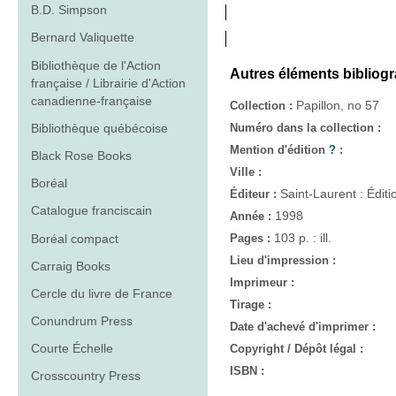
B.D. Simpson
Bernard Valiquette
Bibliothèque de l'Action
Autres éléments bibliog
française / Librairie d'Action
canadienne-française
Papillon, no 57
Collection :
Bibliothèque québécoise
Numéro dans la collection :
Mention d'édition
?
:
Black Rose Books
Ville :
Boréal
Saint-Laurent : Éditi
Éditeur :
Catalogue franciscain
1998
Année :
103 p. : ill.
Boréal compact
Pages :
Lieu d'impression :
Carraig Books
Imprimeur :
Cercle du livre de France
Tirage :
Conundrum Press
Date d'achevé d'imprimer :
Courte Échelle
Copyright / Dépôt légal :
ISBN :
Crosscountry Press