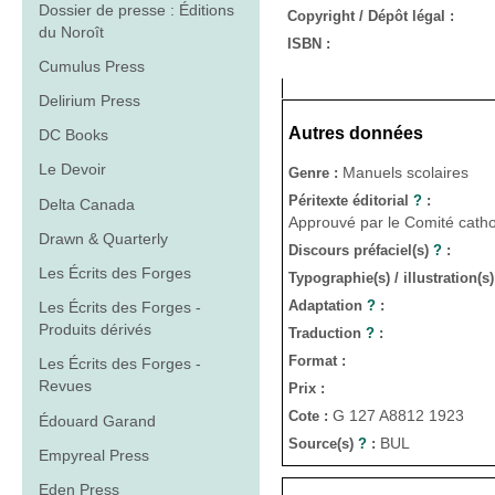
Dossier de presse : Éditions
Copyright / Dépôt légal :
du Noroît
ISBN :
Cumulus Press
Delirium Press
Autres données
DC Books
Le Devoir
Manuels scolaires
Genre :
Péritexte éditorial
?
:
Delta Canada
Approuvé par le Comité cathol
Drawn & Quarterly
Discours préfaciel(s)
?
:
Les Écrits des Forges
Typographie(s) / illustration(s
Adaptation
?
:
Les Écrits des Forges -
Produits dérivés
Traduction
?
:
Format :
Les Écrits des Forges -
Revues
Prix :
G 127 A8812 1923
Cote :
Édouard Garand
BUL
Source(s)
?
:
Empyreal Press
Eden Press