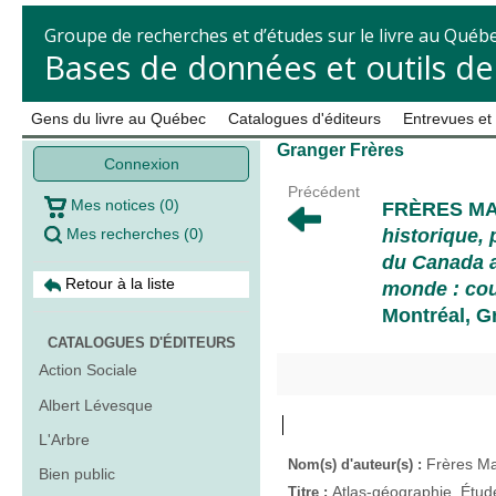
Groupe de recherches et d’études sur le livre au Québ
Bases de données et outils d
Gens du livre au Québec
Catalogues d'éditeurs
Entrevues et
Granger Frères
Connexion
Précédent
Mes notices
(
0
)
FRÈRES MA
Mes recherches
(
0
)
historique,
du Canada a
Retour à la liste
monde : co
Montréal, Gr
CATALOGUES D'ÉDITEURS
Action Sociale
Albert Lévesque
L'Arbre
Frères Ma
Nom(s) d'auteur(s) :
Bien public
Atlas-géographie. Étud
Titre :