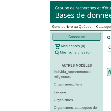
Groupe de recherches et d’étu
Bases de donnée
Gens du livre au Québec
Catalogue
Connexion
O
Mes notices
(
0
)
Mes recherches
(
0
)
AUTRES MODÈLES
Individu_appartenances
religieuses
Organismes, liens
Lexique
Organismes
Organismes, catalogues de