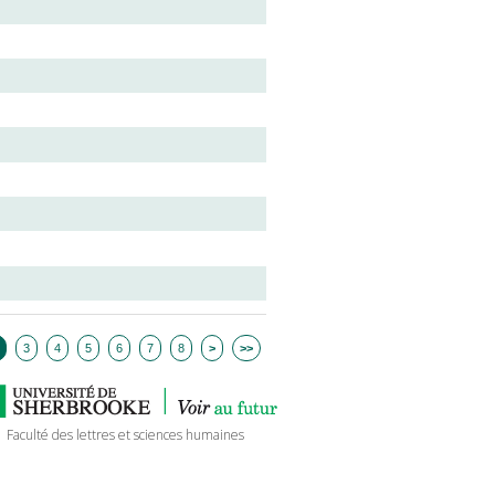
3
4
5
6
7
8
>
>>
Faculté des lettres et sciences humaines