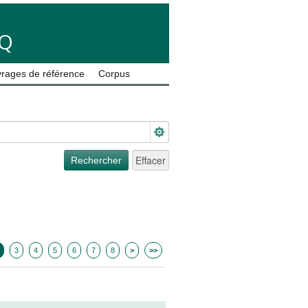
LQ
rages de référence
Corpus
3
4
5
6
7
8
>
>>