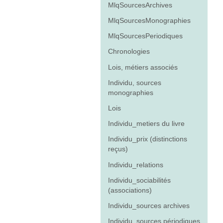
MlqSourcesArchives
MlqSourcesMonographies
MlqSourcesPeriodiques
Chronologies
Lois, métiers associés
Individu, sources
monographies
Lois
Individu_metiers du livre
Individu_prix (distinctions
reçus)
Individu_relations
Individu_sociabilités
(associations)
Individu_sources archives
Individu_sources périodiques