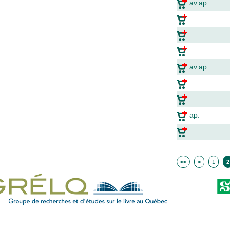
av.ap.
av.ap.
ap.
<<
<
1
2