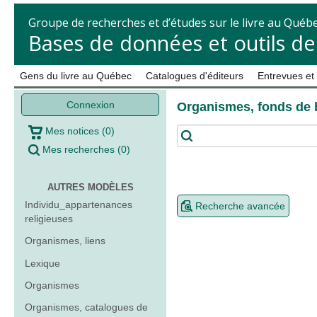
Groupe de recherches et d’études sur le livre au Québ
Bases de données et outils d
Gens du livre au Québec
Catalogues d'éditeurs
Entrevues et
Connexion
Organismes, fonds de 
Mes notices
(
0
)
Mes recherches
(
0
)
AUTRES MODÈLES
Individu_appartenances
Recherche avancée
religieuses
Organismes, liens
Lexique
Organismes
Organismes, catalogues de