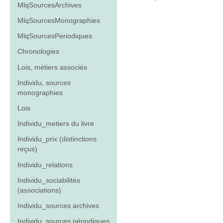
MlqSourcesArchives
MlqSourcesMonographies
MlqSourcesPeriodiques
Chronologies
Lois, métiers associés
Individu, sources
monographies
Lois
Individu_metiers du livre
Individu_prix (distinctions
reçus)
Individu_relations
Individu_sociabilités
(associations)
Individu_sources archives
Individu_sources périodiques