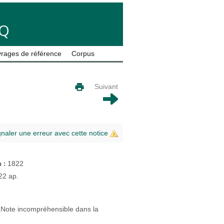
LQ
rages de référence
Corpus
Suivant
gnaler une erreur avec cette notice
1822
n :
22 ap.
nNote incompréhensible dans la