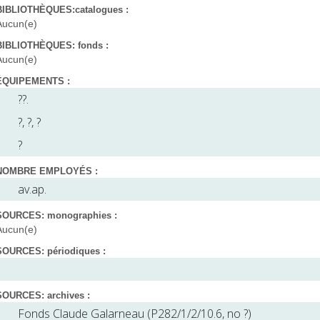
BIBLIOTHÈQUES:catalogues :
Aucun(e)
BIBLIOTHÈQUES: fonds :
Aucun(e)
ÉQUIPEMENTS :
??.
?, ?, ?
?
NOMBRE EMPLOYÉS :
av.ap.
SOURCES: monographies :
Aucun(e)
SOURCES: périodiques :
SOURCES: archives :
Fonds Claude Galarneau (P282/1/2/10.6, no ?)