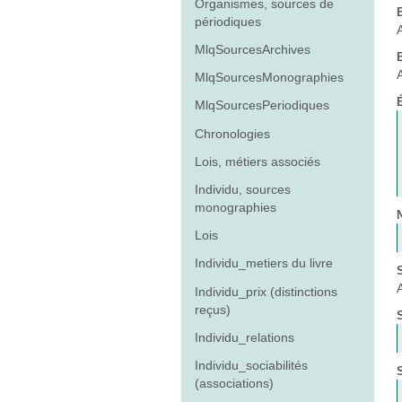
Organismes, sources de
périodiques
MlqSourcesArchives
MlqSourcesMonographies
MlqSourcesPeriodiques
Chronologies
Lois, métiers associés
Individu, sources
monographies
Lois
Individu_metiers du livre
Individu_prix (distinctions
reçus)
Individu_relations
Individu_sociabilités
(associations)