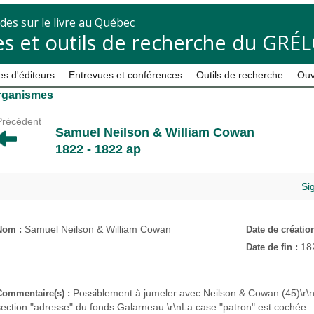
des sur le livre au Québec
s et outils de recherche du GRÉ
s d'éditeurs
Entrevues et conférences
Outils de recherche
Ouv
rganismes
Précédent
Samuel Neilson & William Cowan
1822 - 1822 ap
Si
Samuel Neilson & William Cowan
Nom :
Date de créatio
18
Date de fin :
Possiblement à jumeler avec Neilson & Cowan (45)\r\
Commentaire(s) :
section "adresse" du fonds Galarneau.\r\nLa case "patron" est cochée.