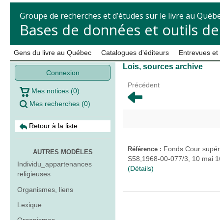
Groupe de recherches et d’études sur le livre au Québ
Bases de données et outils d
Gens du livre au Québec
Catalogues d'éditeurs
Entrevues et
Lois, sources archive
Connexion
Précédent
Mes notices
(
0
)
Mes recherches
(
0
)
Retour à la liste
Fonds Cour supéri
Référence :
AUTRES MODÈLES
S58,1968-00-077/3, 10 mai 1
Individu_appartenances
(Détails)
religieuses
Organismes, liens
Lexique