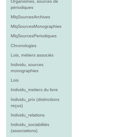
Organismes, sources de
périodiques
MlqSourcesArchives
MlqSourcesMonographies
MlqSourcesPeriodiques
Chronologies
Lois, métiers associés
Individu, sources
monographies
Lois
Individu_metiers du livre
Individu_prix (distinctions
reçus)
Individu_relations
Individu_sociabilités
(associations)