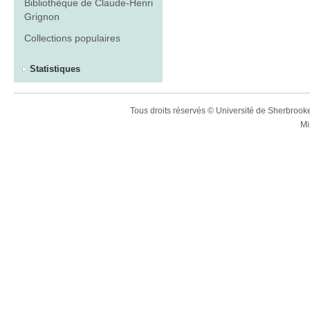
Bibliothèque de Claude-Henri
Grignon
Collections populaires
Statistiques
Tous droits réservés © Université de Sherbroo
Mi