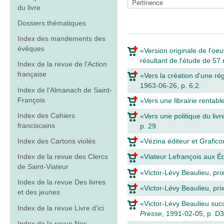
du livre
Dossiers thématiques
Index des mandements des
évêques
«Version originale de l'oe
résultant de l'étude de 57
Index de la revue de l'Action
française
«Vers la création d'une ré
1963-06-26, p. 6,2.
Index de l'Almanach de Saint-
François
«Vers une librairie rentable
Index des Cahiers
«Vers une politique du li
franciscains
p. 29.
Index des Cartons violés
«Vézina éditeur et Grafico
Index de la revue des Clercs
«Viateur Lefrançois aux Éd
de Saint-Viateur
«Victor-Lévy Beaulieu, pr
Index de la revue Des livres
«Victor-Lévy Beaulieu, pri
et des jeunes
«Victor-Lévy Beaulieu su
Index de la revue Livre d'ici
Presse
, 1991-02-05, p. D3
Index de la revue Nos