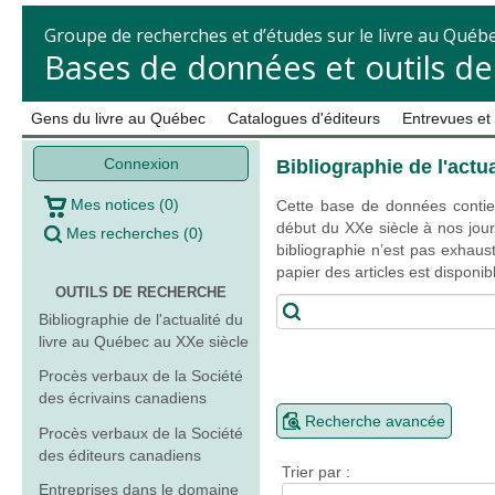
Groupe de recherches et d’études sur le livre au Québ
Bases de données et outils d
Gens du livre au Québec
Catalogues d'éditeurs
Entrevues et
Connexion
Bibliographie de l'actu
Mes notices
(
0
)
Cette base de données contien
début du XXe siècle à nos jour
Mes recherches
(
0
)
bibliographie n’est pas exhaust
papier des articles est disponi
OUTILS DE RECHERCHE
Bibliographie de l'actualité du
livre au Québec au XXe siècle
Procès verbaux de la Société
des écrivains canadiens
Recherche avancée
Procès verbaux de la Société
des éditeurs canadiens
Trier par :
Entreprises dans le domaine