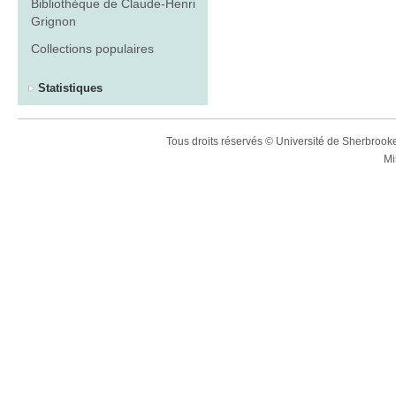
Bibliothèque de Claude-Henri
Grignon
Collections populaires
Statistiques
Tous droits réservés © Université de Sherbroo
Mi