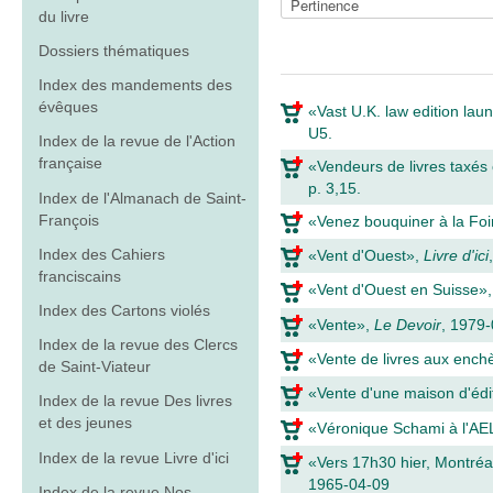
du livre
Dossiers thématiques
Index des mandements des
évêques
«Vast U.K. law edition la
U5.
Index de la revue de l'Action
française
«Vendeurs de livres taxés
p. 3,15.
Index de l'Almanach de Saint-
François
«Venez bouquiner à la Foir
Index des Cahiers
«Vent d'Ouest»,
Livre d'ici
franciscains
«Vent d'Ouest en Suisse»
Index des Cartons violés
«Vente»,
Le Devoir
, 1979-
Index de la revue des Clercs
«Vente de livres aux ench
de Saint-Viateur
«Vente d'une maison d'édi
Index de la revue Des livres
et des jeunes
«Véronique Schami à l'A
Index de la revue Livre d'ici
«Vers 17h30 hier, Montréal
1965-04-09
Index de la revue Nos