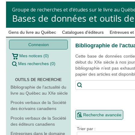
Groupe de recherches et d’études sur le livre au Québ
Bases de données et outils d
Gens du livre au Québec
Catalogues d'éditeurs
Entrevues et
Connexion
Bibliographie de l'actu
Mes notices
(
0
)
Cette base de données contien
début du XXe siècle à nos jour
Mes recherches
(
0
)
bibliographie n’est pas exhaust
papier des articles est disponi
OUTILS DE RECHERCHE
Bibliographie de l'actualité du
livre au Québec au XXe siècle
Procès verbaux de la Société
des écrivains canadiens
Recherche avancée
Procès verbaux de la Société
des éditeurs canadiens
Trier par :
Entreprises dans le domaine