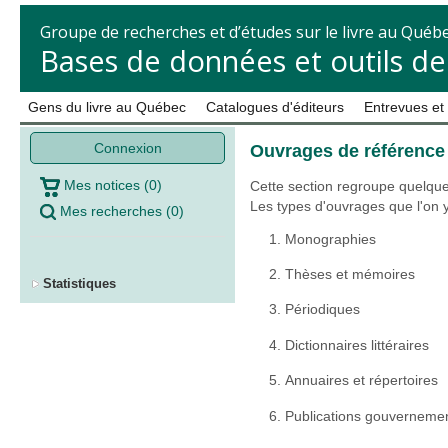
Groupe de recherches et d’études sur le livre au Québ
Bases de données et outils d
Gens du livre au Québec
Catalogues d'éditeurs
Entrevues et
Connexion
Ouvrages de référence
Mes notices
(
0
)
Cette section regroupe quelqu
Les types d'ouvrages que l'on y
Mes recherches
(
0
)
Monographies
Thèses et mémoires
Statistiques
Périodiques
Dictionnaires littéraires
Annuaires et répertoires
Publications gouverneme