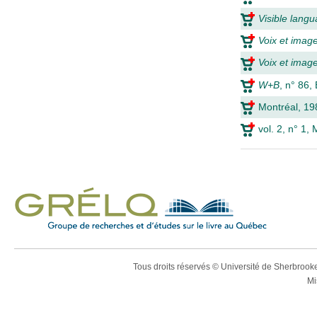
Visible lang
Voix et imag
Voix et image
W+B
, n° 86,
Montréal, 19
vol. 2, n° 1,
Tous droits réservés © Université de Sherbroo
Mi