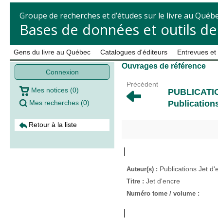
Groupe de recherches et d’études sur le livre au Québ
Bases de données et outils d
Gens du livre au Québec
Catalogues d'éditeurs
Entrevues et
Ouvrages de référence
Connexion
Précédent
Mes notices
(
0
)
PUBLICATI
Mes recherches
(
0
)
Publications
Retour à la liste
Publications Jet d'
Auteur(s) :
Jet d'encre
Titre :
Numéro tome / volume :