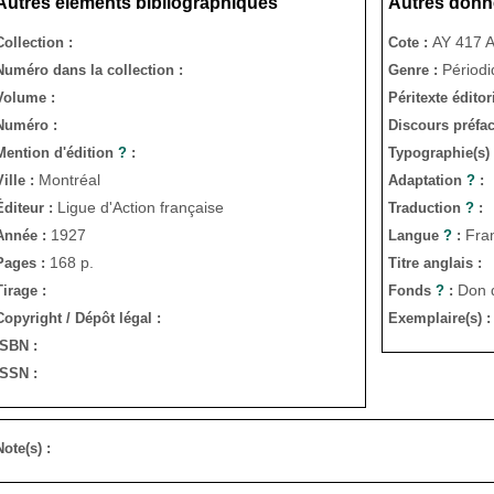
Autres éléments bibliographiques
Autres donn
AY 417 
Collection :
Cote :
Périod
Numéro dans la collection :
Genre :
Volume :
Péritexte éditor
Numéro :
Discours préfac
Mention d'édition
?
:
Typographie(s) /
Montréal
Ville :
Adaptation
?
:
Ligue d'Action française
Éditeur :
Traduction
?
:
1927
Fra
Année :
Langue
?
:
168 p.
Pages :
Titre anglais :
Don 
Tirage :
Fonds
?
:
Copyright / Dépôt légal :
Exemplaire(s) 
ISBN :
ISSN :
Note(s) :