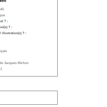
ées
A45
ique
ial
?
:
iel(s)
?
:
 illustration(s)
?
:
nçais
de Jacques Michon
1
: