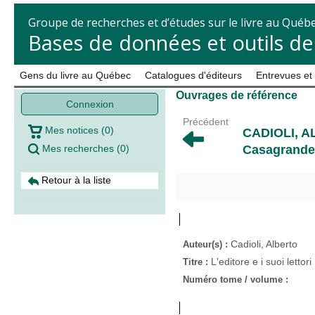
Groupe de recherches et d’études sur le livre au Québ
Bases de données et outils d
Gens du livre au Québec
Catalogues d'éditeurs
Entrevues et
Ouvrages de référence
Connexion
Précédent
Mes notices
(
0
)
CADIOLI, 
Mes recherches
(
0
)
Casagrande,
Retour à la liste
Cadioli, Alberto
Auteur(s) :
L'editore e i suoi lettori
Titre :
Numéro tome / volume :