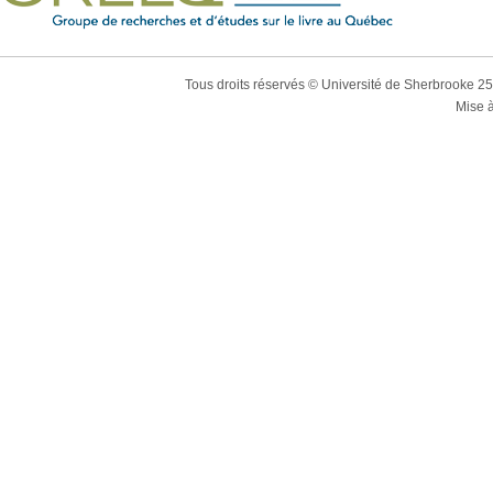
Tous droits réservés © Université de Sherbrooke 2
Mise à