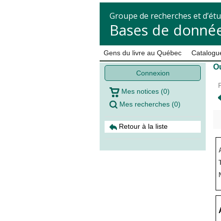
Groupe de recherches et d’étu
Bases de donnée
Gens du livre au Québec
Catalogue
O
Connexion
Mes notices
(
0
)
Mes recherches
(
0
)
Retour à la liste