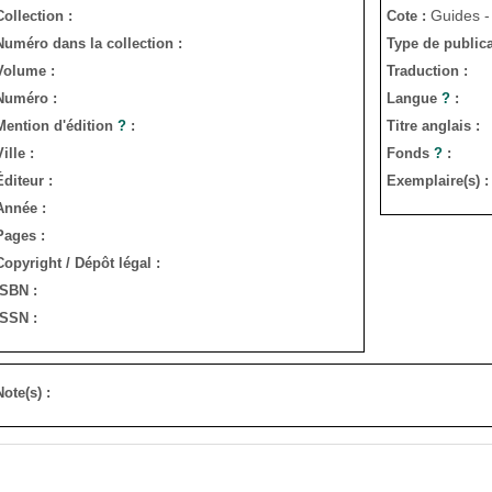
Guides -
Collection :
Cote :
Numéro dans la collection :
Type de publica
Volume :
Traduction :
Numéro :
Langue
?
:
Mention d'édition
?
:
Titre anglais :
Ville :
Fonds
?
:
Éditeur :
Exemplaire(s) :
Année :
Pages :
Copyright / Dépôt légal :
ISBN :
ISSN :
Note(s) :