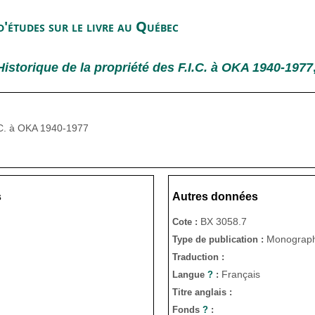
'études sur le livre au Québec
Historique de la propriété des F.I.C. à OKA 1940-1977
I.C. à OKA 1940-1977
s
Autres données
BX 3058.7
Cote :
Monograph
Type de publication :
Traduction :
Français
Langue
?
:
Titre anglais :
Fonds
?
: