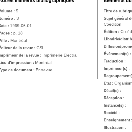
Autres éléments bibliographiques
Éléments du 
5
Volume :
Titre de rubriqu
3
Numéro :
Sujet général de 
Coédition
1969-06-01
Date :
Co-édi
Édition :
p. 18
Pages :
Librairie/distri
Montréal
Ville :
Diffusion/promo
CSL
Éditeur de la revue :
Événement(s) :
Imprimerie Electra
Imprimeur de la revue :
Traduction :
Montréal
Lieu d'impression :
Imprimeur(s) :
Entrevue
Type de document :
Regroupement(
Organism
État :
Détail(s) :
Réception :
Instance(s) :
Société :
Enseignement 
Illustration :