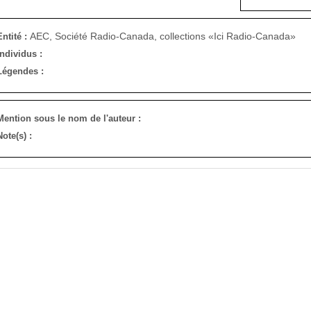
AEC, Société Radio-Canada, collections «Ici Radio-Canada»
Entité :
Individus :
Légendes :
Mention sous le nom de l'auteur :
Note(s) :