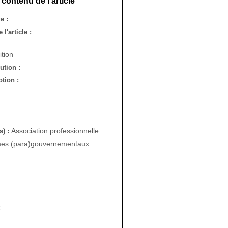
contenu de l'article
e :
l'article :
tion
bution :
tion :
Association professionnelle
s) :
es (para)gouvernementaux
: