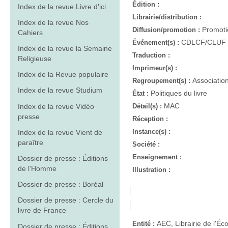
Édition :
Index de la revue Livre d'ici
Librairie/distribution :
Index de la revue Nos
Promotio
Diffusion/promotion :
Cahiers
CDLCF/CLUF
Événement(s) :
Index de la revue la Semaine
Traduction :
Religieuse
Imprimeur(s) :
Index de la Revue populaire
Associatio
Regroupement(s) :
Index de la revue Studium
Politiques du livre
État :
MAC
Index de la revue Vidéo
Détail(s) :
presse
Réception :
Instance(s) :
Index de la revue Vient de
paraître
Société :
Enseignement :
Dossier de presse : Éditions
de l'Homme
Illustration :
Dossier de presse : Boréal
Dossier de presse : Cercle du
livre de France
AEC, Librairie de l'Éc
Entité :
Dossier de presse : Éditions