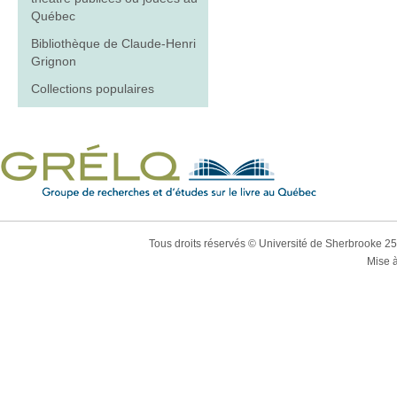
Québec
Bibliothèque de Claude-Henri
Grignon
Collections populaires
Tous droits réservés © Université de Sherbrooke 2
Mise à