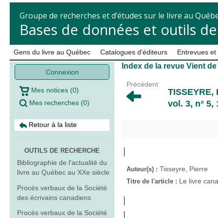
Groupe de recherches et d’études sur le livre au Québ
Bases de données et outils d
Gens du livre au Québec
Catalogues d'éditeurs
Entrevues et
Index de la revue Vient de
Connexion
Précédent
Mes notices
(
0
)
TISSEYRE,
Mes recherches
(
0
)
vol. 3, n° 5,
Retour à la liste
OUTILS DE RECHERCHE
Bibliographie de l'actualité du
Tisseyre, Pierre
Auteur(s) :
livre au Québec au XXe siècle
Le livre can
Titre de l'article :
Procès verbaux de la Société
des écrivains canadiens
Procès verbaux de la Société