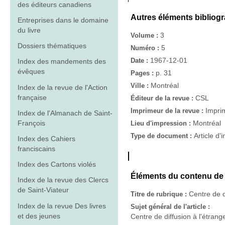
des éditeurs canadiens
Autres éléments bibliog
Entreprises dans le domaine
du livre
3
Volume :
Dossiers thématiques
5
Numéro :
1967-12-01
Date :
Index des mandements des
évêques
p. 31
Pages :
Montréal
Ville :
Index de la revue de l'Action
française
CSL
Éditeur de la revue :
Imprim
Imprimeur de la revue :
Index de l'Almanach de Saint-
François
Montréal
Lieu d'impression :
Article d'
Type de document :
Index des Cahiers
franciscains
Index des Cartons violés
Éléments du contenu de l
Index de la revue des Clercs
de Saint-Viateur
Centre de d
Titre de rubrique :
Index de la revue Des livres
Sujet général de l'article :
et des jeunes
Centre de diffusion à l'étrang