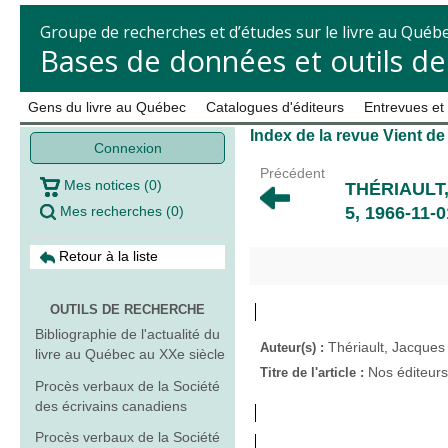
Groupe de recherches et d’études sur le livre au Québ
Bases de données et outils d
Gens du livre au Québec
Catalogues d'éditeurs
Entrevues et
Index de la revue Vient de
Connexion
Précédent
Mes notices
(
0
)
THÉRIAULT
Mes recherches
(
0
)
5, 1966-11-0
Retour à la liste
OUTILS DE RECHERCHE
Bibliographie de l'actualité du
Thériault, Jacques
Auteur(s) :
livre au Québec au XXe siècle
Nos éditeurs
Titre de l'article :
Procès verbaux de la Société
des écrivains canadiens
Procès verbaux de la Société