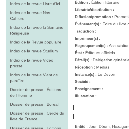
Édition littéraire
Édition :
Index de la revue Livre d'ici
Librairie/distribution :
Index de la revue Nos
Promotio
Diffusion/promotion :
Cahiers
Foire du livre 
Événement(s) :
Index de la revue la Semaine
Traduction :
Religieuse
Imprimeur(s) :
Index de la Revue populaire
Associatio
Regroupement(s) :
Index de la revue Studium
Éditeurs officiels
État :
Délégation général
Index de la revue Vidéo
Détail(s) :
presse
Médias
Réception :
Le Devoir
Instance(s) :
Index de la revue Vient de
paraître
Société :
Enseignement :
Dossier de presse : Éditions
de l'Homme
Illustration :
Dossier de presse : Boréal
Dossier de presse : Cercle du
livre de France
Jour, Déom, Hexagone
Entité :
Dossier de presse : Éditions