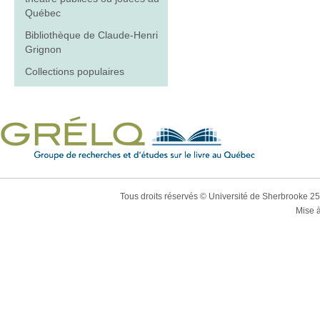
Québec
Bibliothèque de Claude-Henri
Grignon
Collections populaires
Tous droits réservés © Université de Sherbrooke 2
Mise à