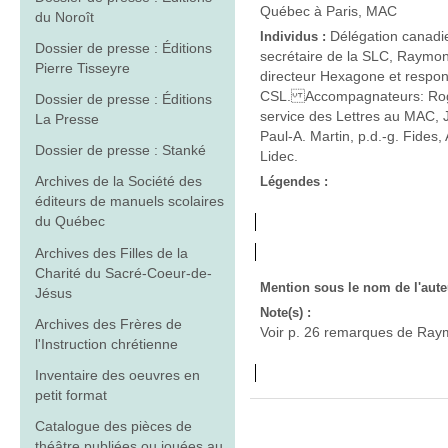
Québec à Paris, MAC
du Noroît
Délégation canadi
Individus :
Dossier de presse : Éditions
secrétaire de la SLC, Raymon
Pierre Tisseyre
directeur Hexagone et respons
CSL. Accompagnateurs: Roge
Dossier de presse : Éditions
service des Lettres au MAC, J
La Presse
Paul-A. Martin, p.d.-g. Fides,
Dossier de presse : Stanké
Lidec.
Archives de la Société des
Légendes :
éditeurs de manuels scolaires
du Québec
Archives des Filles de la
Charité du Sacré-Coeur-de-
Mention sous le nom de l'aute
Jésus
Note(s) :
Archives des Frères de
Voir p. 26 remarques de Raym
l'Instruction chrétienne
Inventaire des oeuvres en
petit format
Catalogue des pièces de
théâtre publiées ou jouées au