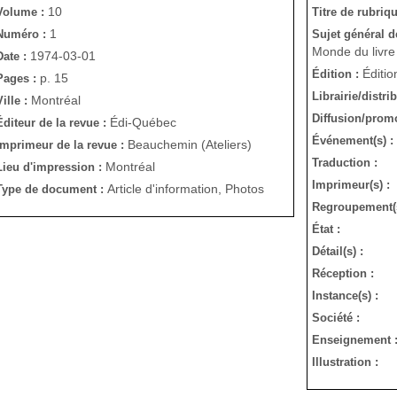
10
Volume :
Titre de rubriqu
1
Numéro :
Sujet général de 
Monde du livre 
1974-03-01
Date :
Éditio
Édition :
p. 15
Pages :
Librairie/distri
Montréal
Ville :
Diffusion/promo
Édi-Québec
Éditeur de la revue :
Événement(s) :
Beauchemin (Ateliers)
Imprimeur de la revue :
Traduction :
Montréal
Lieu d'impression :
Imprimeur(s) :
Article d'information, Photos
Type de document :
Regroupement(
État :
Détail(s) :
Réception :
Instance(s) :
Société :
Enseignement 
Illustration :