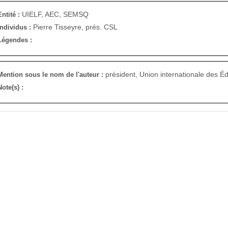
UIELF, AEC, SEMSQ
Entité :
Pierre Tisseyre, prés. CSL
Individus :
Légendes :
président, Union internationale des É
Mention sous le nom de l'auteur :
Note(s) :