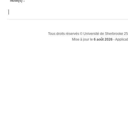
Note(s) :
Tous droits réservés © Université de Sherbrooke 2
Mise à jour le
6 août 2026
- Applicat