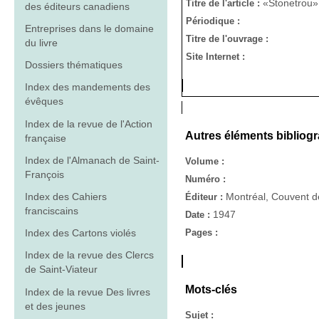
«Stonetrou»
Titre de l'article :
des éditeurs canadiens
Périodique :
Entreprises dans le domaine
Titre de l'ouvrage :
du livre
Site Internet :
Dossiers thématiques
Index des mandements des
évêques
Index de la revue de l'Action
Autres éléments bibliog
française
Index de l'Almanach de Saint-
Volume :
François
Numéro :
Index des Cahiers
Montréal, Couvent d
Éditeur :
franciscains
1947
Date :
Pages :
Index des Cartons violés
Index de la revue des Clercs
de Saint-Viateur
Mots-clés
Index de la revue Des livres
et des jeunes
Sujet :