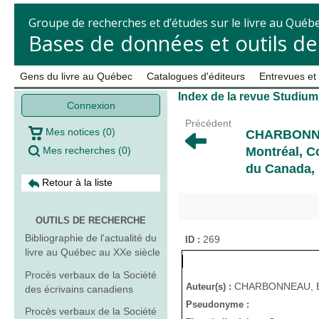
Groupe de recherches et d’études sur le livre au Québ
Bases de données et outils d
Gens du livre au Québec
Catalogues d'éditeurs
Entrevues et
Index de la revue Studium
Connexion
Précédent
Mes notices
(
0
)
CHARBONNE
Mes recherches
(
0
)
Montréal, C
du Canada,
Retour à la liste
OUTILS DE RECHERCHE
Bibliographie de l'actualité du
269
ID :
livre au Québec au XXe siècle
Procès verbaux de la Société
CHARBONNEAU, Bar
Auteur(s) :
des écrivains canadiens
Pseudonyme :
Procès verbaux de la Société