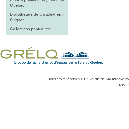
Québec
Bibliothèque de Claude-Henri
Grignon
Collections populaires
Tous droits réservés © Université de Sherbrooke 2
Mise à