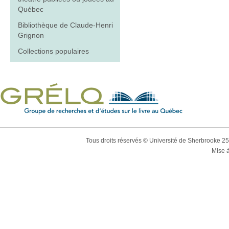
Québec
Bibliothèque de Claude-Henri
Grignon
Collections populaires
Tous droits réservés © Université de Sherbrooke 2
Mise à