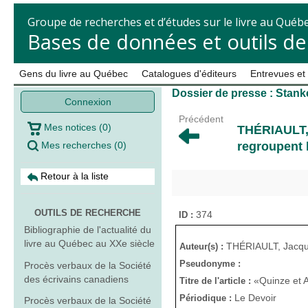
Groupe de recherches et d’études sur le livre au Québ
Bases de données et outils d
Gens du livre au Québec
Catalogues d'éditeurs
Entrevues et
Dossier de presse : Stank
Connexion
Précédent
Mes notices
(
0
)
THÉRIAULT
Mes recherches
(
0
)
regroupent 
Retour à la liste
OUTILS DE RECHERCHE
374
ID :
Bibliographie de l'actualité du
livre au Québec au XXe siècle
THÉRIAULT, Jacq
Auteur(s) :
Pseudonyme :
Procès verbaux de la Société
des écrivains canadiens
«Quinze et A
Titre de l'article :
Le Devoir
Périodique :
Procès verbaux de la Société