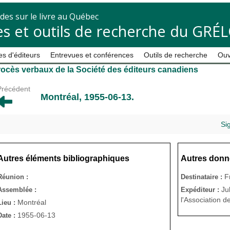
des sur le livre au Québec
s et outils de recherche du GRÉ
s d'éditeurs
Entrevues et conférences
Outils de recherche
Ouv
ocès verbaux de la Société des éditeurs canadiens
Précédent
Montréal, 1955-06-13.
Si
Autres éléments bibliographiques
Autres donn
F
Réunion :
Destinataire :
Ju
Assemblée :
Expéditeur :
l'Association d
Montréal
Lieu :
1955-06-13
Date :