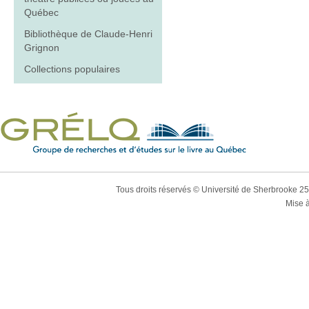
Québec
Bibliothèque de Claude-Henri
Grignon
Collections populaires
Tous droits réservés © Université de Sherbrooke 2
Mise à