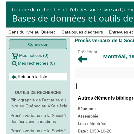
Groupe de recherches et d’études sur le livre au Québ
Bases de données et outils d
Gens du livre au Québec
Catalogues d'éditeurs
Entrevues et
Procès verbaux de la Soci
Connexion
Précédent
Mes notices
(
0
)
Montréal, 1
Mes recherches
(
0
)
Retour à la liste
OUTILS DE RECHERCHE
Autres éléments bibliog
Bibliographie de l'actualité du
livre au Québec au XXe siècle
Réunion :
Procès verbaux de la Société
Assemblée :
des écrivains canadiens
Montréal
Lieu :
Procès verbaux de la Société
1950-10-20
Date :