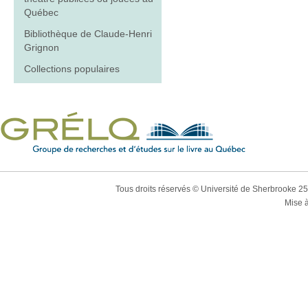
Québec
Bibliothèque de Claude-Henri
Grignon
Collections populaires
Tous droits réservés © Université de Sherbrooke 2
Mise à