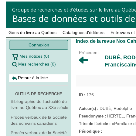
Groupe de recherches et d’études sur le livre au Québ
Bases de données et outils d
Gens du livre au Québec
Catalogues d'éditeurs
Entrevues et
Index de la revue Nos Cah
Connexion
Précédent
Mes notices
(
0
)
DUBÉ, RO
Mes recherches
(
0
)
Franciscain
Retour à la liste
OUTILS DE RECHERCHE
176
ID :
Bibliographie de l'actualité du
livre au Québec au XXe siècle
DUBÉ, Rodolphe
Auteur(s) :
HERTEL, Fran
Pseudonyme :
Procès verbaux de la Société
des écrivains canadiens
«Parallaxe d
Titre de l'article :
Périodique :
Procès verbaux de la Société