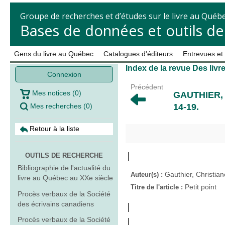
Groupe de recherches et d’études sur le livre au Québ
Bases de données et outils d
Gens du livre au Québec
Catalogues d'éditeurs
Entrevues et
Index de la revue Des livr
Connexion
Précédent
Mes notices
(
0
)
GAUTHIER,
Mes recherches
(
0
)
14-19.
Retour à la liste
OUTILS DE RECHERCHE
Bibliographie de l'actualité du
Gauthier, Christian
Auteur(s) :
livre au Québec au XXe siècle
Petit point
Titre de l'article :
Procès verbaux de la Société
des écrivains canadiens
Procès verbaux de la Société