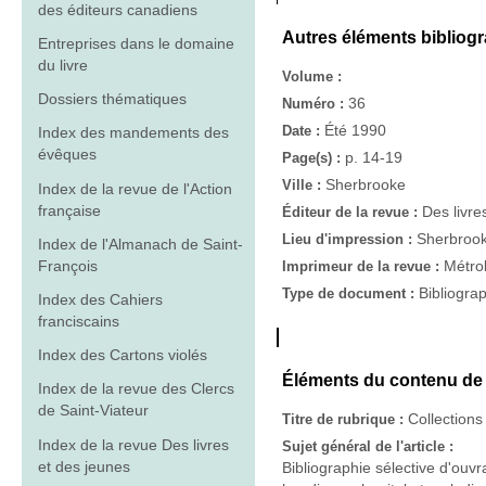
des éditeurs canadiens
Autres éléments bibliog
Entreprises dans le domaine
du livre
Volume :
Dossiers thématiques
36
Numéro :
Été 1990
Date :
Index des mandements des
évêques
p. 14-19
Page(s) :
Sherbrooke
Ville :
Index de la revue de l'Action
française
Des livre
Éditeur de la revue :
Sherbroo
Lieu d'impression :
Index de l'Almanach de Saint-
François
Métrol
Imprimeur de la revue :
Bibliogra
Type de document :
Index des Cahiers
franciscains
Index des Cartons violés
Éléments du contenu de l
Index de la revue des Clercs
de Saint-Viateur
Collections
Titre de rubrique :
Index de la revue Des livres
Sujet général de l'article :
et des jeunes
Bibliographie sélective d'ouv