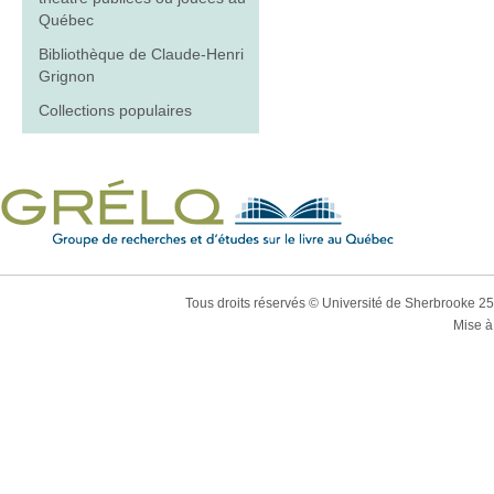
Québec
Bibliothèque de Claude-Henri
Grignon
Collections populaires
Tous droits réservés © Université de Sherbrooke 2
Mise à