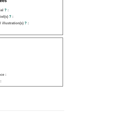
ées
ial
?
:
iel(s)
?
:
 illustration(s)
?
:
ce :
: