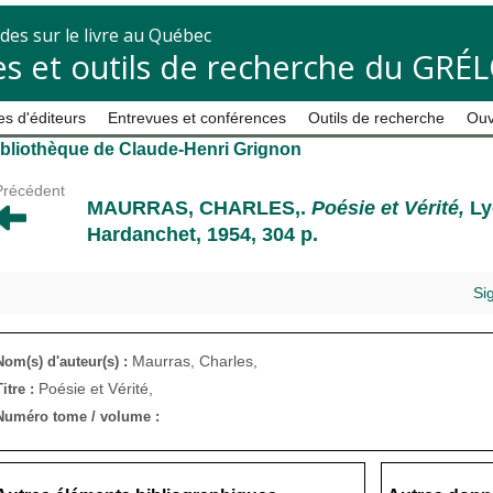
des sur le livre au Québec
s et outils de recherche du GRÉ
s d'éditeurs
Entrevues et conférences
Outils de recherche
Ouv
ibliothèque de Claude-Henri Grignon
Précédent
MAURRAS, CHARLES,
.
Poésie et Vérité,
Ly
Hardanchet, 1954, 304 p.
Si
Maurras, Charles,
Nom(s) d'auteur(s) :
Poésie et Vérité,
Titre :
Numéro tome / volume :