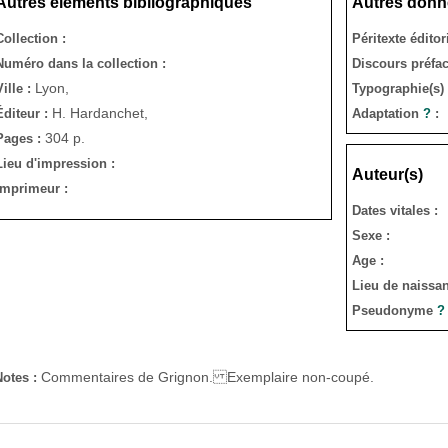
Autres éléments bibliographiques
Autres donn
Collection :
Péritexte éditor
Numéro dans la collection :
Discours préfac
Lyon,
Ville :
Typographie(s) /
H. Hardanchet,
Éditeur :
Adaptation
?
:
304 p.
Pages :
Lieu d'impression :
Auteur(s)
Imprimeur :
Dates vitales :
Sexe :
Age :
Lieu de naissan
Pseudonyme
?
Commentaires de Grignon. Exemplaire non-coupé.
Notes :