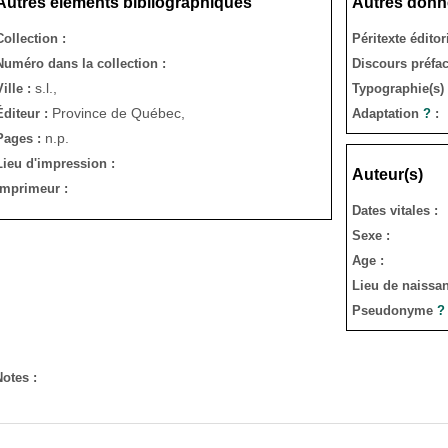
Autres éléments bibliographiques
Autres donn
Collection :
Péritexte éditor
Numéro dans la collection :
Discours préfac
s.l.,
Ville :
Typographie(s) /
Province de Québec,
Éditeur :
Adaptation
?
:
n.p.
Pages :
Lieu d'impression :
Auteur(s)
Imprimeur :
Dates vitales :
Sexe :
Age :
Lieu de naissan
Pseudonyme
?
Notes :