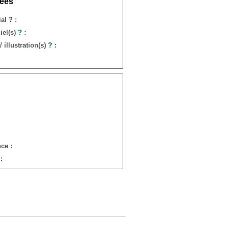
ées
ial
?
:
iel(s)
?
:
 illustration(s)
?
:
ce :
: