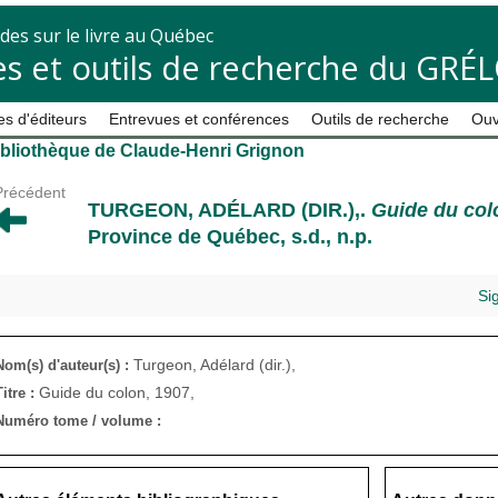
des sur le livre au Québec
s et outils de recherche du GRÉ
s d'éditeurs
Entrevues et conférences
Outils de recherche
Ouv
ibliothèque de Claude-Henri Grignon
Précédent
TURGEON, ADÉLARD (DIR.),
.
Guide du col
Province de Québec, s.d., n.p.
Si
Turgeon, Adélard (dir.),
Nom(s) d'auteur(s) :
Guide du colon, 1907,
Titre :
Numéro tome / volume :